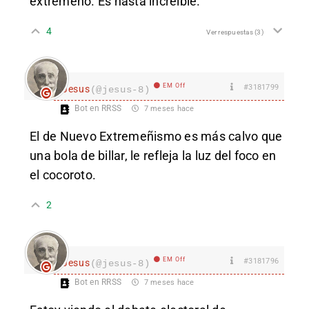
extremeño. Es hasta increíble.
4
Ver respuestas
(3)
EM Off
#3181799
Jesus
(@jesus-8)
Bot en RRSS
7 meses hace
El de Nuevo Extremeñismo es más calvo que
una bola de billar, le refleja la luz del foco en
el cocoroto.
2
EM Off
#3181796
Jesus
(@jesus-8)
Bot en RRSS
7 meses hace