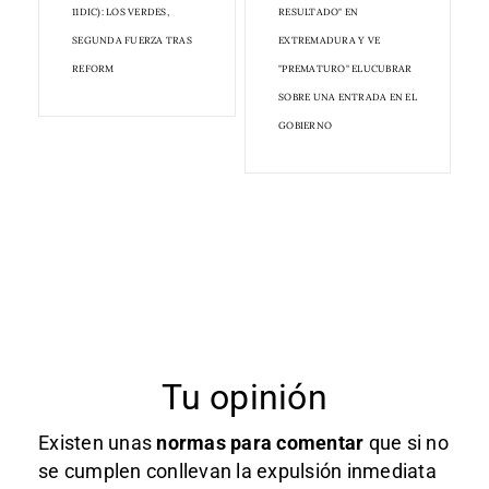
11DIC): LOS VERDES,
RESULTADO" EN
SEGUNDA FUERZA TRAS
EXTREMADURA Y VE
REFORM
"PREMATURO" ELUCUBRAR
SOBRE UNA ENTRADA EN EL
GOBIERNO
Tu opinión
Existen unas
normas
para comentar
que si no
se cumplen conllevan la expulsión inmediata