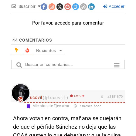
Suscribir
Acceder
Por favor, accede para comentar
44
COMENTARIOS
Recientes
EM Off
#3181870
Lucovil
(@lucovil)
Miembro de Ejecutiva
7 meses hace
Ahora votan en contra, mañana se quejarán
de que el pérfido Sánchez no deja que las
CCAA gasten lo que deberían y que la culpa