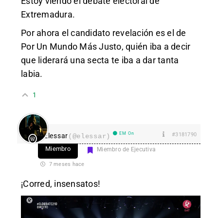
Estoy viendo el debate electoral de
Extremadura.
Por ahora el candidato revelación es el de
Por Un Mundo Más Justo, quién iba a decir
que liderará una secta te iba a dar tanta
labia.
1
EM On
#3181790
Elessar
(@elessar)
Miembro
Miembro de Ejecutiva
7 meses hace
¡Corred, insensatos!