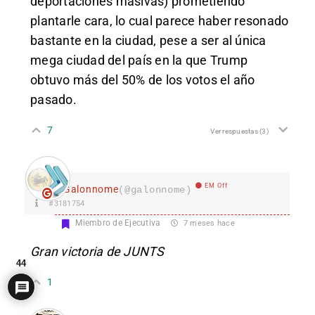
deportaciones masivas) prometiendo
plantarle cara, lo cual parece haber resonado
bastante en la ciudad, pese a ser al única
mega ciudad del país en la que Trump
obtuvo más del 50% de los votos el año
pasado.
7
Ver respuestas
(3)
EM Off
Galonnome
(@galonnome)
#3181754
Miembro de Ejecutiva
7 meses hace
Gran victoria de JUNTS
44
1