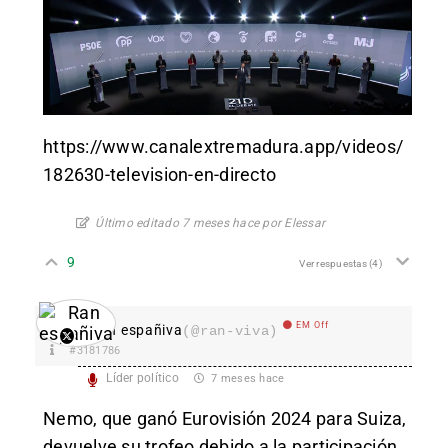
https://www.canalextremadura.app/videos/
182630-television-en-directo
Último editado 7 meses hace por Elessar
9
Ver respuestas
(4)
EM Off
Ran españiva
(@ran-viva)
#3181786
Líder político
7 meses hace
Nemo, que ganó Eurovisión 2024 para Suiza,
devuelve su trofeo debido a la participación