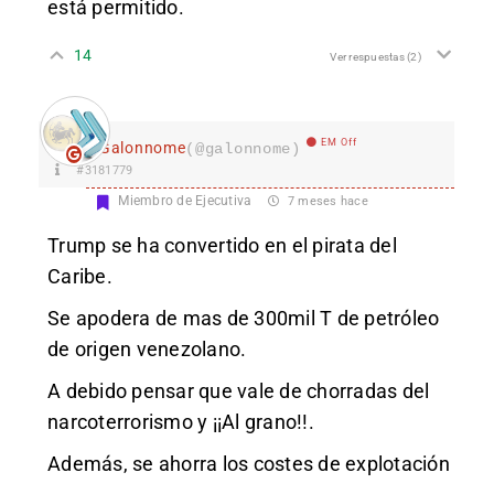
está permitido.
14
Ver respuestas
(2)
EM Off
Galonnome
(@galonnome)
#3181779
Miembro de Ejecutiva
7 meses hace
Trump se ha convertido en el pirata del
Caribe.
Se apodera de mas de 300mil T de petróleo
de origen venezolano.
A debido pensar que vale de chorradas del
narcoterrorismo y ¡¡Al grano!!.
Además, se ahorra los costes de explotación