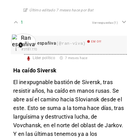
Último editado 7 meses hace por Bat
1
Ver respuestas
(1)
EM Off
Ran españiva
(@ran-viva)
#3181770
Líder político
7 meses hace
Ha caído Siversk
El inexpugnable bastión de Siversk, tras
resistir años, ha caído en manos rusas. Se
abre así el camino hacia Sloviansk desde el
este. Esto se suma a la toma hace días, tras
larguísima y destructiva lucha, de
Vovchansk, en el norte del oblast de Jarkov.
Y en las últimas tenemos ya a los