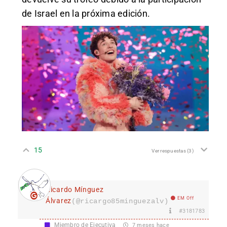
de Israel en la próxima edición.
15
Ver respuestas
(3)
Ricardo Mínguez
EM Off
Álvarez
(@ricargo85minguezalv)
#3181783
Miembro de Ejecutiva
7 meses hace