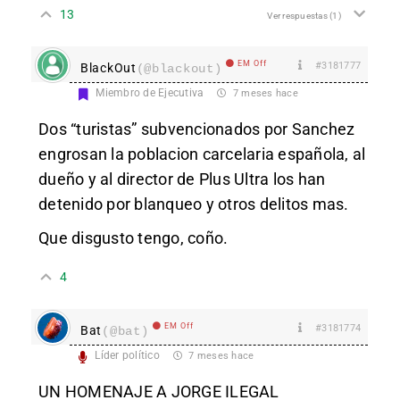
13
Ver respuestas
(1)
EM Off
#3181777
BlackOut
(@blackout)
Miembro de Ejecutiva
7 meses hace
Dos “turistas” subvencionados por Sanchez
engrosan la poblacion carcelaria española, al
dueño y al director de Plus Ultra los han
detenido por blanqueo y otros delitos mas.
Que disgusto tengo, coño.
4
EM Off
#3181774
Bat
(@bat)
Líder político
7 meses hace
UN HOMENAJE A JORGE ILEGAL