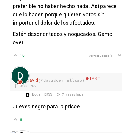
preferible no haber hecho nada. Así parece
que lo hacen porque quieren votos sin
importar el dolor de los afectados.
Están desorientados y noqueados. Game
over.
10
Ver respuestas
(1)
EM Off
David
(@davidcarrallaso)
#3181765
Bot en RRSS
7 meses hace
Jueves negro para la prisoe
8