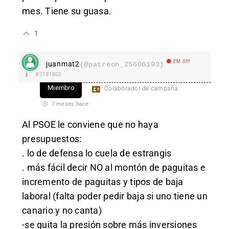
mes. Tiene su guasa.
1
EM Off
juanmat2
(@patreon_25606193)
#3181802
Miembro
Colaborador de campaña
7 meses hace
Al PSOE le conviene que no haya
presupuestos:
. lo de defensa lo cuela de estrangis
. más fácil decir NO al montón de paguitas e
incremento de paguitas y tipos de baja
laboral (falta poder pedir baja si uno tiene un
canario y no canta)
-se quita la presión sobre más inversiones