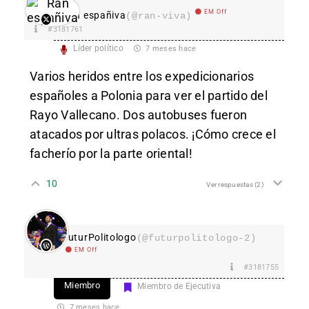
EM Off
Ran españiva
(@ran-viva)
#3181761
Líder político
7 meses hace
Varios heridos entre los expedicionarios
españoles a Polonia para ver el partido del
Rayo Vallecano. Dos autobuses fueron
atacados por ultras polacos. ¡Cómo crece el
facherío por la parte oriental!
10
Ver respuestas
(2)
FuturPolitologo
(@futurpolitologo-2)
EM Off
#3181755
Miembro
Miembro de Ejecutiva
7 meses hace