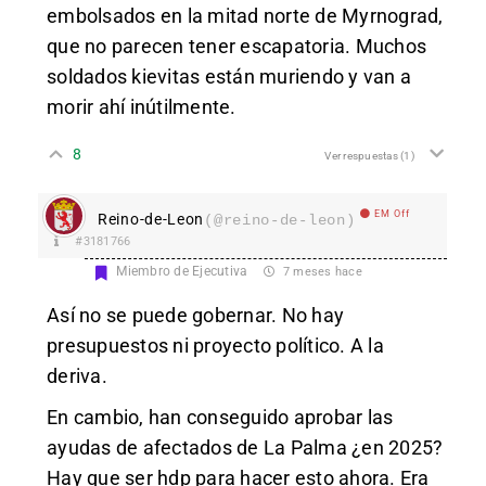
embolsados en la mitad norte de Myrnograd,
que no parecen tener escapatoria. Muchos
soldados kievitas están muriendo y van a
morir ahí inútilmente.
8
Ver respuestas
(1)
EM Off
Reino-de-Leon
(@reino-de-leon)
#3181766
Miembro de Ejecutiva
7 meses hace
Así no se puede gobernar. No hay
presupuestos ni proyecto político. A la
deriva.
En cambio, han conseguido aprobar las
ayudas de afectados de La Palma ¿en 2025?
Hay que ser hdp para hacer esto ahora. Era