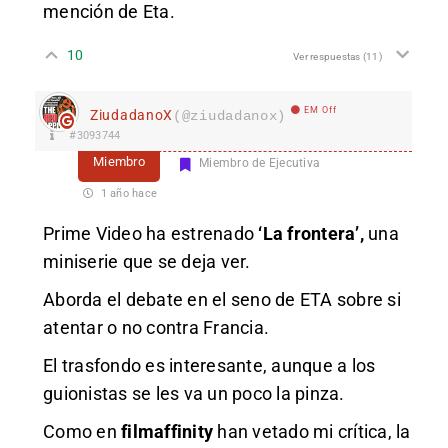
mención de Eta.
10
Ver respuestas
(11)
EM Off
ZiudadanoX
(@ziudadanox)
#3093744
Miembro
Miembro de Ejecutiva
1 año hace
Prime Video ha estrenado
‘La frontera’,
una
miniserie que se deja ver.
Aborda el debate en el seno de ETA sobre si
atentar o no contra Francia.
El trasfondo es interesante, aunque a los
guionistas se les va un poco la pinza.
Como en
filmaffinity
han vetado mi crítica, la