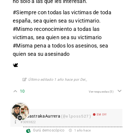
no solo a las que les interesan.
#Siempre con todas las victimas de toda
españa, sea quien sea su victimario.
#Mismo reconocimiento a todas las
victimas, sea quien sea su victimario
#Misma pena a todos los asesinos, sea
quien sea su asesinado
🕊️
Último editado 1 año hace por Dei_
10
Ver respuestas
(5)
EM Off
SastrakaAurrera
(@elposs527)
#3093822
Gurú demoscópico
1 año hace