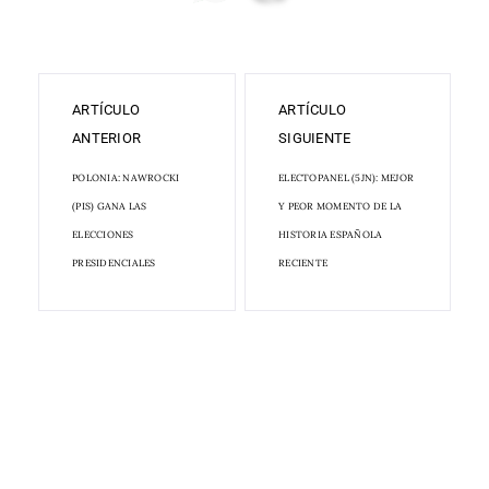
ARTÍCULO
ARTÍCULO
ANTERIOR
SIGUIENTE
POLONIA: NAWROCKI
ELECTOPANEL (5JN): MEJOR
(PIS) GANA LAS
Y PEOR MOMENTO DE LA
ELECCIONES
HISTORIA ESPAÑOLA
PRESIDENCIALES
RECIENTE