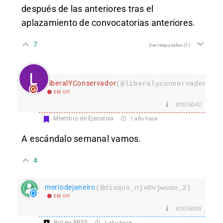
después de las anteriores tras el
aplazamiento de convocatorias anteriores.
7
Ver respuestas
(1)
LiberalYConservador
(@liberalyconservador133
EM Off
#3076042
Miembro de Ejecutiva
1 año hace
A escándalo semanal vamos.
4
meriodejaneiro
(@disqus_njx0vjwuoo_2)
EM Off
#3076039
Bot en RRSS
1 año hace