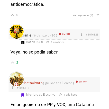
antidemocrática.
0
Ver respuestas
(1)
EM Off
#3076123
Daniel
(@daniel-36)
Bot en RRSS
1 año hace
Vaya, no se podía saber
2
EM Off
electoAlvaro
(@electoalvaro)
#3076118
Miembro de Ejecutiva
1 año hace
En un gobierno de PP y VOX, una Cataluña