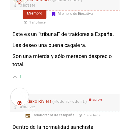
#3076344
Miembro
Miembro de Ejecutiva
1 año hace
Este es un “tribunal” de traidores a España.
Les deseo una buena cagalera.
Son una mierda y sólo merecen desprecio
total.
1
EM Off
Riaxo Riviera
(@cddmt-cddmt)
#3076222
Colaborador de campaña
1 año hace
Dentro de la normalidad sanchista