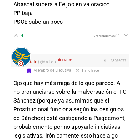
Abascal supera a Feijoo en valoración
PP baja
PSOE sube un poco
4
Ver respuestas
(1)
EM Off
#3076077
Dale
(@dale)
Miembro de Ejecutiva
1 año hace
Ojo que hay más miga de lo que parece. Al
no pronunciarse sobre la malversación el TC,
Sánchez (porque ya asumimos que el
Prostitucional funciona según los designios
de Sánchez) está castigando a Puigdemont,
probablemente por no apoyarle iniciativas
legislativas. Irónicamente esto hace algo