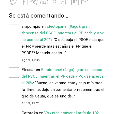
Se está comentando…
srapompis
en
Electopanel (9ago): gran
descenso del PSOE, mientras el PP cede y Vox
se acerca al 20%
: “
O sea baja el PSOE mas que
el PP, y pierde más escaños el PP que el
PSOE?? Menudo sesgo…
”
Ago 9, 13:35
Elessar
en
Electopanel (9ago): gran descenso
del PSOE, mientras el PP cede y Vox se acerca
al 20%
: “
Bueno, en verano estoy bajo mínimos
forilmente, dejo un comentario resumen tras el
giro de Ceuta, que es uno de…
”
Ago 9, 13:21
Gatotoka
en
Vox pide activar el artículo 102