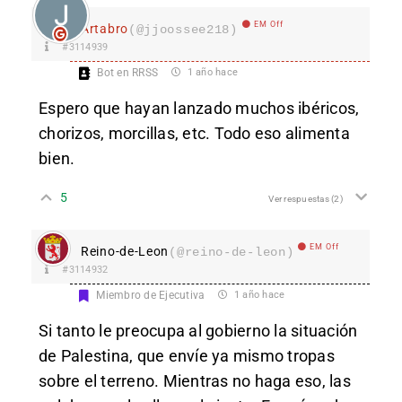
EM Off
Ártabro
(@jjoossee218)
#3114939
Bot en RRSS
1 año hace
Espero que hayan lanzado muchos ibéricos,
chorizos, morcillas, etc. Todo eso alimenta
bien.
5
Ver respuestas
(2)
EM Off
Reino-de-Leon
(@reino-de-leon)
#3114932
Miembro de Ejecutiva
1 año hace
Si tanto le preocupa al gobierno la situación
de Palestina, que envíe ya mismo tropas
sobre el terreno. Mientras no haga eso, las