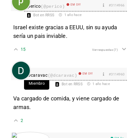
EM Off
#3114966
perico
(@perico)
Bot en RRSS
1 año hace
Israel existe gracias a EEUU, sin su ayuda
sería un pais inviable.
15
Ver respuestas
(7)
EM Off
#3114960
Dcaravac
(@dcaravac)
Miembro
Bot en RRSS
1 año hace
Va cargado de comida, y viene cargado de
armas.
2