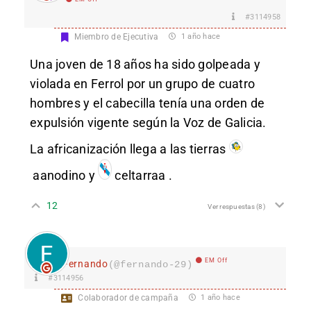
#3114958
Miembro de Ejecutiva
1 año hace
Una joven de 18 años ha sido golpeada y
violada en Ferrol por un grupo de cuatro
hombres y el cabecilla tenía una orden de
expulsión vigente según la Voz de Galicia.
La africanización llega a las tierras
aanodino
y
celtarraa
.
12
Ver respuestas
(8)
EM Off
Fernando
(@fernando-29)
#3114956
Colaborador de campaña
1 año hace