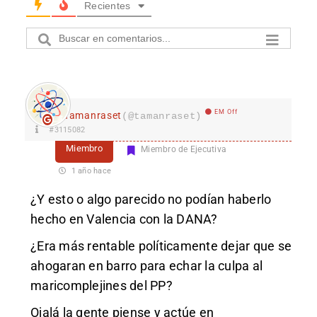
Recientes
EM Off
Tamanraset
(@tamanraset)
#3115082
Miembro
Miembro de Ejecutiva
1 año hace
¿Y esto o algo parecido no podían haberlo
hecho en Valencia con la DANA?
¿Era más rentable políticamente dejar que se
ahogaran en barro para echar la culpa al
maricomplejines del PP?
Ojalá la gente piense y actúe en