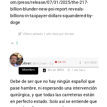
om/press/release/07/31/2025/the-217-
billion-blunder-new-psi-report-reveals-
billions-in-taxpayer-dollars-squandered-by-
doge
Último editado 1 año hace por Escreix
7
EM Off
#3115059
Oliver
(@oliver-2)
Miembro
Bot en RRSS
1 año hace
Debe de ser que no hay ningún español que
pase hambre, ni esperando una intervención
quirúrgica, y que todas las carreteras están
en perfecto estado. Solo así se entiende que