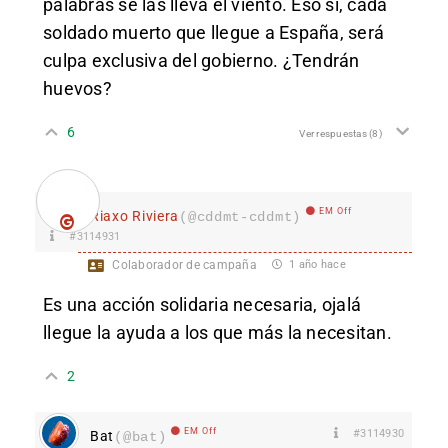
palabras se las lleva el viento. Eso sí, cada
soldado muerto que llegue a España, será
culpa exclusiva del gobierno. ¿Tendrán
huevos?
6
Ver respuestas
(8)
EM Off
Riaxo Riviera
(@cddmt-cddmt)
#3114931
Colaborador de campaña
1 año hace
Es una acción solidaria necesaria, ojalá
llegue la ayuda a los que más la necesitan.
2
EM Off
#3114930
Bat
(@bat)