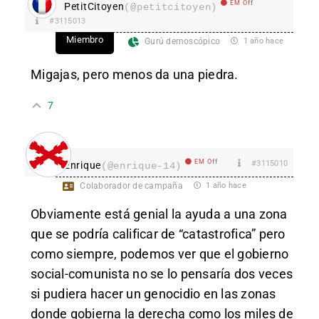
EM Off
PetitCitoyen
(@petitcitoyen)
#3115013
Miembro
Gurú demoscópico
1 año hace
Migajas, pero menos da una piedra.
7
EM Off
#3115010
Enrique
(@enrique-14)
Colaborador de campaña
1 año hace
Obviamente está genial la ayuda a una zona
que se podría calificar de “catastrofica” pero
como siempre, podemos ver que el gobierno
social-comunista no se lo pensaría dos veces
si pudiera hacer un genocidio en las zonas
donde gobierna la derecha como los miles de