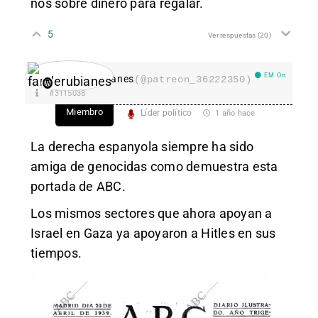
nos sobre dinero para regalar.
5
Ver respuestas
(20)
EM On
fanderubianes
(@patreon_36222350)
#3115038
Miembro
Líder político
1 año hace
La derecha espanyola siempre ha sido
amiga de genocidas como demuestra esta
portada de ABC.
Los mismos sectores que ahora apoyan a
Israel en Gaza ya apoyaron a Hitles en sus
tiempos.