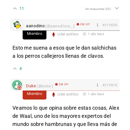
11
Ver respuestas
(26)
EM Off
#3115020
aanodino
(@aanodino_)
Miembro
Líder político
1 año hace
Esto me suena a esos que le dan salchichas
a los perros callejeros llenas de clavos.
4
EM Off
#3115016
Duke
(@duke)
Miembro
Líder político
1 año hace
Veamos lo que opina sobre estas cosas, Alex
de Waal, uno de los mayores expertos del
mundo sobre hambrunas y que lleva más de