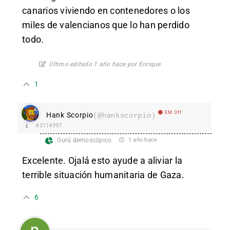
canarios viviendo en contenedores o los
miles de valencianos que lo han perdido
todo.
Último editado 1 año hace por Enrique
1
EM Off
Hank Scorpio
(@hankscorpio)
#3114997
Gurú demoscópico
1 año hace
Excelente. Ojalá esto ayude a aliviar la
terrible situación humanitaria de Gaza.
6