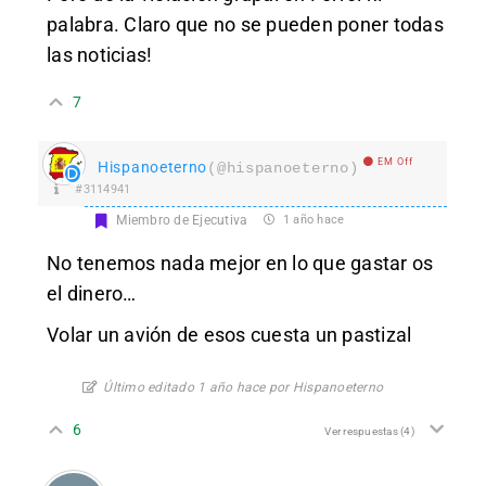
palabra. Claro que no se pueden poner todas
las noticias!
7
EM Off
Hispanoeterno
(@hispanoeterno)
#3114941
Miembro de Ejecutiva
1 año hace
No tenemos nada mejor en lo que gastar os
el dinero…
Volar un avión de esos cuesta un pastizal
Último editado 1 año hace por Hispanoeterno
6
Ver respuestas
(4)