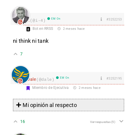
EM On
#3252253
I.
(@i-4)
Bot en RRSS
2 meses hace
ni think ni tank
7
EM On
#3252195
Dale
(@dale)
Miembro de Ejecutiva
2 meses hace
Mi opinión al respecto
16
Ver respuestas
(5)