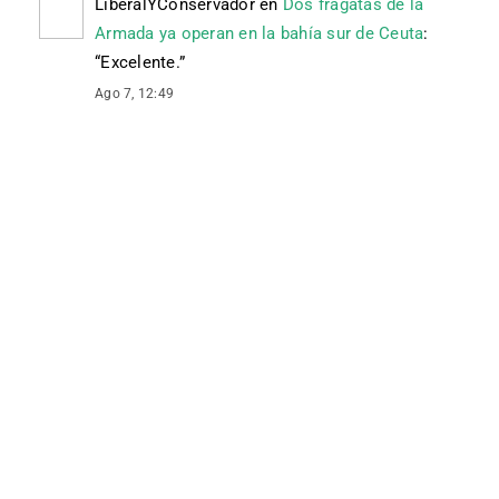
LiberalYConservador
en
Dos fragatas de la
Armada ya operan en la bahía sur de Ceuta
:
“
Excelente.
”
Ago 7, 12:49