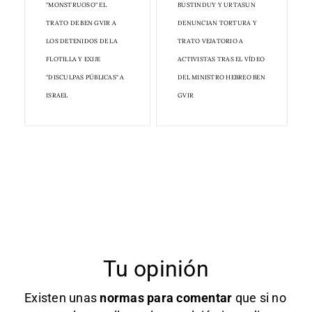
"MONSTRUOSO" EL
BUSTINDUY Y URTASUN
TRATO DE BEN GVIR A
DENUNCIAN TORTURA Y
LOS DETENIDOS DE LA
TRATO VEJATORIO A
FLOTILLA Y EXIJE
ACTIVISTAS TRAS EL VÍDEO
"DISCULPAS PÚBLICAS" A
DEL MINISTRO HEBREO BEN
ISRAEL
GVIR
Tu opinión
Existen unas
normas
para comentar
que si no