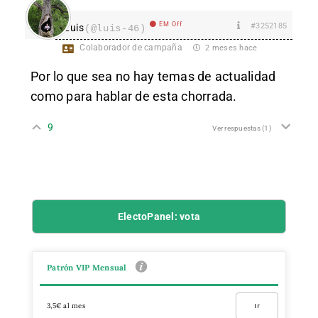
EM Off
#3252185
Luis
(@luis-46)
Colaborador de campaña
2 meses hace
Por lo que sea no hay temas de actualidad
como para hablar de esta chorrada.
9
Ver respuestas
(1)
ElectoPanel: vota
Patrón VIP Mensual
3,5€ al mes
Ir