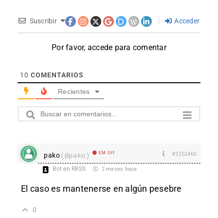
Suscribir
Acceder
Por favor, accede para comentar
10
COMENTARIOS
Recientes
EM Off
#3252460
pako
(@pako)
Bot en RRSS
2 meses hace
El caso es mantenerse en algún pesebre
0