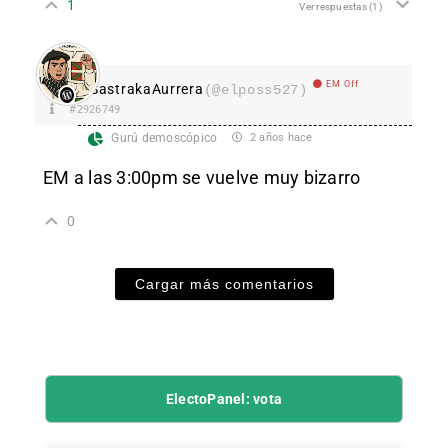
1
Ver respuestas
(1)
EM Off
SastrakaAurrera
(@elposs527)
#2926749
Gurú demoscópico
2 años hace
EM a las 3:00pm se vuelve muy bizarro
0
Cargar más comentarios
ElectoPanel: vota