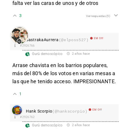
falta ver las caras de unos y de otros
3
Ver respuestas
(5)
EM Off
SastrakaAurrera
(@elposs527)
#2926766
Gurú demoscópico
2 años hace
Arrase chavista en los barrios populares,
más del 80% de los votos en varias mesas a
las que he tenido acceso. IMPRESIONANTE.
1
EM Off
Hank Scorpio
(@hankscorpio)
#2926762
Gurú demoscópico
2 años hace