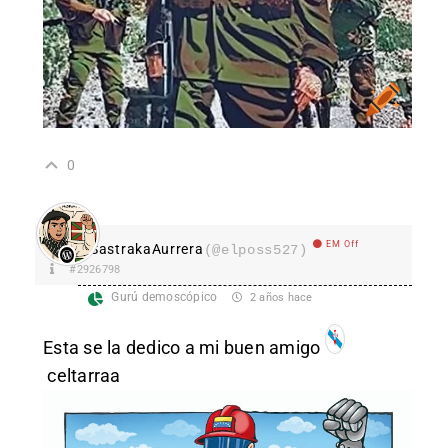
0
EM Off
SastrakaAurrera
(@elposs527)
#2926798
Gurú demoscópico
2 años hace
Esta se la dedico a mi buen amigo
celtarraa