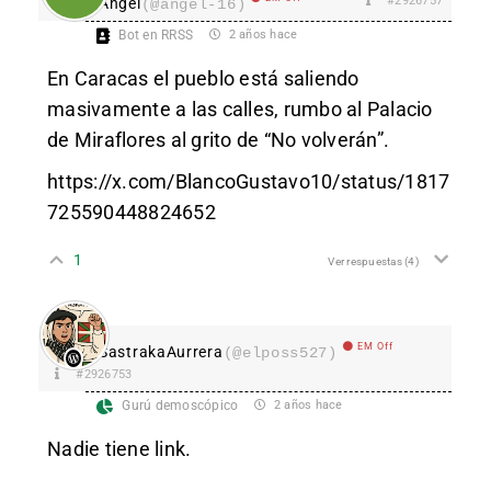
#2926757
Angel
(@angel-16)
Bot en RRSS
2 años hace
En Caracas el pueblo está saliendo
masivamente a las calles, rumbo al Palacio
de Miraflores al grito de “No volverán”.
https://x.com/BlancoGustavo10/status/1817
725590448824652
1
Ver respuestas
(4)
EM Off
SastrakaAurrera
(@elposs527)
#2926753
Gurú demoscópico
2 años hace
Nadie tiene link.