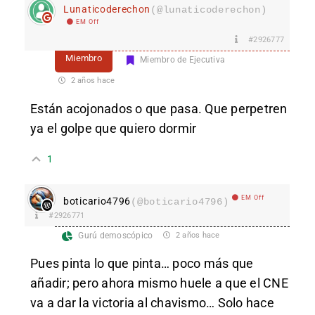
Lunaticoderechon
(@lunaticoderechon)
EM Off
#2926777
Miembro
Miembro de Ejecutiva
2 años hace
Están acojonados o que pasa. Que perpetren
ya el golpe que quiero dormir
1
EM Off
boticario4796
(@boticario4796)
#2926771
Gurú demoscópico
2 años hace
Pues pinta lo que pinta… poco más que
añadir; pero ahora mismo huele a que el CNE
va a dar la victoria al chavismo… Solo hace