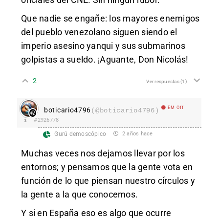
Que nadie se engañe: los mayores enemigos
del pueblo venezolano siguen siendo el
imperio asesino yanqui y sus submarinos
golpistas a sueldo. ¡Aguante, Don Nicolás!
2
Ver respuestas
(1)
EM Off
boticario4796
(@boticario4796)
#2926778
Gurú demoscópico
2 años hace
Muchas veces nos dejamos llevar por los
entornos; y pensamos que la gente vota en
función de lo que piensan nuestro círculos y
la gente a la que conocemos.
Y si en España eso es algo que ocurre