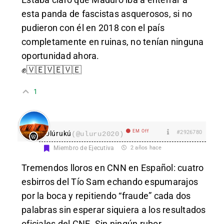
esta panda de fascistas asquerosos, si no
pudieron con él en 2018 con el país
completamente en ruinas, no tenían ninguna
oportunidad ahora.
✊🇻🇪🇻🇪🇻🇪
1
EM Off
#2926780
Ulúrukú
(@uluru2020)
Miembro de Ejecutiva
2 años hace
Tremendos lloros en CNN en Español: cuatro
esbirros del Tío Sam echando espumarajos
por la boca y repitiendo “fraude” cada dos
palabras sin esperar siquiera a los resultados
oficiales del CNE. Sin ningún rubor.