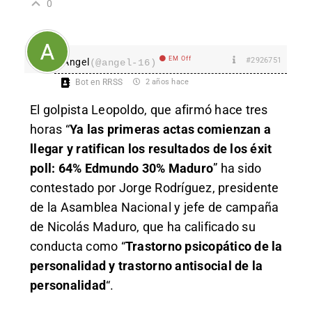
0
EM Off
#2926751
Angel
(@angel-16)
Bot en RRSS
2 años hace
El golpista Leopoldo, que afirmó hace tres
horas “
Ya las primeras actas comienzan a
llegar y ratifican los resultados de los éxit
poll: 64% Edmundo 30% Maduro
” ha sido
contestado por Jorge Rodríguez, presidente
de la Asamblea Nacional y jefe de campaña
de Nicolás Maduro, que ha calificado su
conducta como “
Trastorno psicopático de la
personalidad y trastorno antisocial de la
personalidad
“.