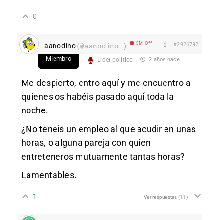
0
EM Off
#2926792
aanodino
(@aanodino_)
Miembro
Líder político
2 años hace
Me despierto, entro aquí y me encuentro a
quienes os habéis pasado aquí toda la
noche.
¿No teneis un empleo al que acudir en unas
horas, o alguna pareja con quien
entreteneros mutuamente tantas horas?
Lamentables.
1
Ver respuestas
(11)