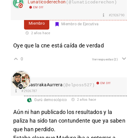
Lunaticoderechon
(@lunaticoderechon)
EM Off
#2926790
Miembro
Miembro de Ejecutiva
2 años hace
Oye que la cne está caída de verdad
0
Ver respuestas
(2)
EM Off
SastrakaAurrera
(@elposs527)
#2926787
Gurú demoscópico
2 años hace
Aún ni han publicado los resultados y la
paliza ha sido tan contundente que ya saben
que han perdido.
Estaba claro que Maduro iba a enterrar a