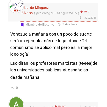
Ricardo Mínguez
EM Off
Álvarez
(@ricargo85minguezalv)
#2926758
Miembro de Ejecutiva
2 años hace
Venezuela mañana con un poco de suerte
será un ejemplo más de lugar donde “el
comunismo se aplicó mal pero es la mejor
ideología”.
Eso dirán los profesores marxistas (
todos
)de
las universidades públicas
españolas
💩
desde mañana.
0
EM Off