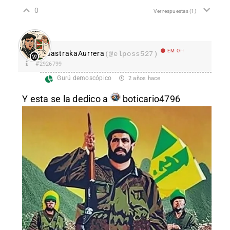
0
Ver respuestas
(1)
EM Off
SastrakaAurrera
(@elposs527)
#2926799
Gurú demoscópico
2 años hace
Y esta se la dedico a
boticario4796