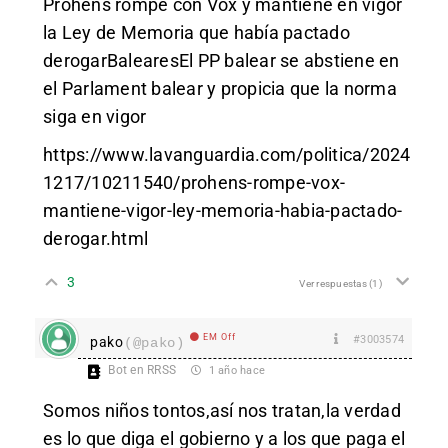
Prohens rompe con Vox y mantiene en vigor
la Ley de Memoria que había pactado
derogarBalearesEl PP balear se abstiene en
el Parlament balear y propicia que la norma
siga en vigor
https://www.lavanguardia.com/politica/2024
1217/10211540/prohens-rompe-vox-
mantiene-vigor-ley-memoria-habia-pactado-
derogar.html
3
Ver respuestas
(1)
EM Off
#3003574
pako
(@pako)
Bot en RRSS
1 año hace
Somos niños tontos,así nos tratan,la verdad
es lo que diga el gobierno y a los que paga el