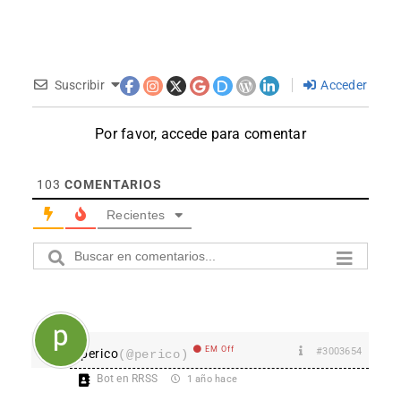
Suscribir
Acceder
Por favor, accede para comentar
103
COMENTARIOS
Recientes
EM Off
#3003654
perico
(@perico)
Bot en RRSS
1 año hace