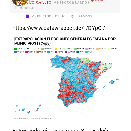
EM Off
electoAlvaro
(@electoalvaro)
#3003618
Miembro de Ejecutiva
1 año hace
https://www.datawrapper.de/_/DYpQi/
Estrenando mi nuevo mapa. Si hay algún