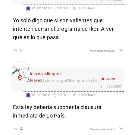
Miembro de Ejecutiva
1 año hace
Yo sólo digo que si son valientes que
intenten cerrar el programa de Iker. A ver
qué es lo que pasa.
0
Ver respuestas
(5)
Ricardo Mínguez
EM Off
Álvarez
(@ricargo85minguezalv)
#3003597
Miembro de Ejecutiva
1 año hace
Esta ley debería suponer la clausura
inmediata de Lo País.
4
Ver respuestas
(1)