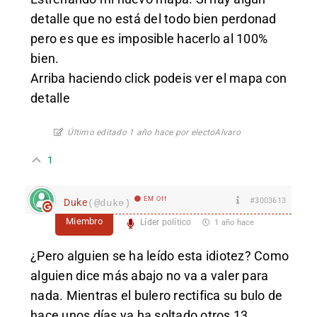
detalle que no está del todo bien perdonad
pero es que es imposible hacerlo al 100%
bien.
Arriba haciendo click podeis ver el mapa con
detalle
Último editado 1 año hace por electoAlvaro
1
EM Off
#3003613
Duke
(@duke)
Miembro
Líder político
1 año hace
¿Pero alguien se ha leído esta idiotez? Como
alguien dice más abajo no va a valer para
nada. Mientras el bulero rectifica su bulo de
hace unos días ya ha soltado otros 13