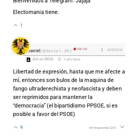
Bienvenidos a Telegram. Jajaja
Electomania tiene.
1
EM Off
#3003545
Daniel
(@daniel-36)
Bot en RRSS
1 año hace
Libertad de expresión, hasta que me afecte a
mí, entonces son bulos de la maquina de
fango ultraderechista y neofascista y deben
ser reprimidos para mantener la
“democracia” (el bipartidismo PPSOE, si es
posible a favor del PSOE)
9
Ver respuestas
(20)