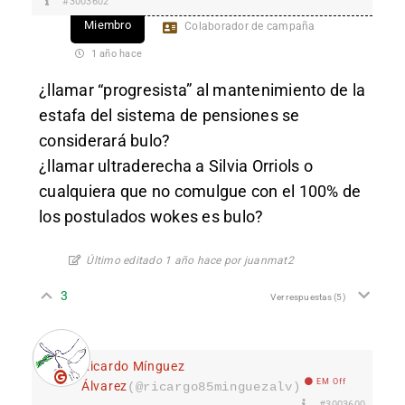
#3003602
Miembro
Colaborador de campaña
1 año hace
¿llamar “progresista” al mantenimiento de la
estafa del sistema de pensiones se
considerará bulo?
¿llamar ultraderecha a Silvia Orriols o
cualquiera que no comulgue con el 100% de
los postulados wokes es bulo?
Último editado 1 año hace por juanmat2
3
Ver respuestas
(5)
Ricardo Mínguez
EM Off
Álvarez
(@ricargo85minguezalv)
#3003600