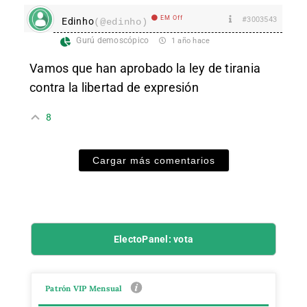
EM Off
#3003543
Edinho
(@edinho)
Gurú demoscópico
1 año hace
Vamos que han aprobado la ley de tirania
contra la libertad de expresión
8
Cargar más comentarios
ElectoPanel: vota
Patrón VIP Mensual