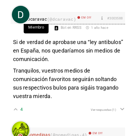
EM Off
#3003588
Dcaravac
(@dcaravac)
Miembro
Bot en RRSS
1 año hace
Si de verdad de aprobase una “ley antibulos”
en España, nos quedaríamos sin medios de
comunicación.
Tranquilos, vuestros medios de
comunicación favoritos seguirán soltando
sus respectivos bulos para sigáis tragando
vuestra mierda.
4
Ver respuestas
(1)
EM Off
nomedigas
(@nomedigas-4)