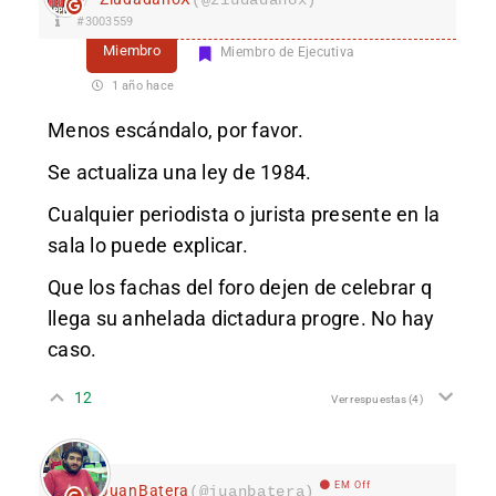
#3003559
Miembro
Miembro de Ejecutiva
1 año hace
Menos escándalo, por favor.
Se actualiza una ley de 1984.
Cualquier periodista o jurista presente en la
sala lo puede explicar.
Que los fachas del foro dejen de celebrar q
llega su anhelada dictadura progre. No hay
caso.
12
Ver respuestas
(4)
EM Off
JuanBatera
(@juanbatera)