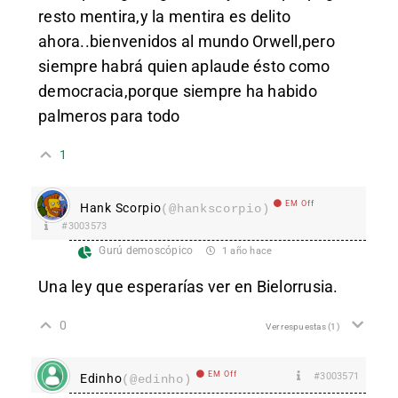
resto mentira,y la mentira es delito
ahora..bienvenidos al mundo Orwell,pero
siempre habrá quien aplaude ésto como
democracia,porque siempre ha habido
palmeros para todo
1
EM Off
Hank Scorpio
(@hankscorpio)
#3003573
Gurú demoscópico
1 año hace
Una ley que esperarías ver en Bielorrusia.
0
Ver respuestas
(1)
EM Off
#3003571
Edinho
(@edinho)