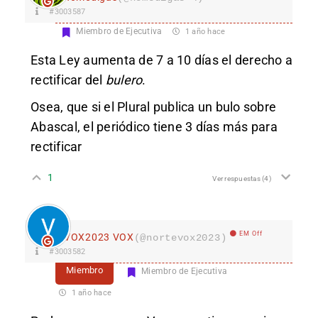
#3003587
Miembro de Ejecutiva
1 año hace
Esta Ley aumenta de 7 a 10 días el derecho a
rectificar del
bulero
.
Osea, que si el Plural publica un bulo sobre
Abascal, el periódico tiene 3 días más para
rectificar
1
Ver respuestas
(4)
EM Off
VOX2023 VOX
(@nortevox2023)
#3003582
Miembro
Miembro de Ejecutiva
1 año hace