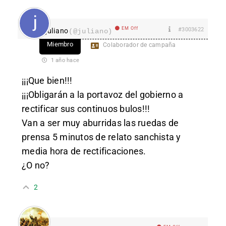
EM Off
#3003622
juliano
(@juliano)
Miembro
Colaborador de campaña
1 año hace
¡¡¡Que bien!!!
¡¡¡Obligarán a la portavoz del gobierno a
rectificar sus continuos bulos!!!
Van a ser muy aburridas las ruedas de
prensa 5 minutos de relato sanchista y
media hora de rectificaciones.
¿O no?
2