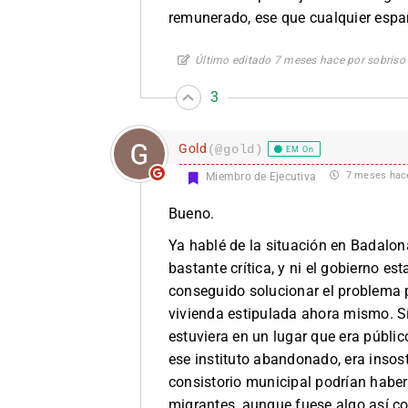
remunerado, ese que cualquier españ
Último editado 7 meses hace por sobriso
3
Gold
(@gold)
EM On
7 meses hac
Miembro de Ejecutiva
Bueno.
Ya hablé de la situación en Badalon
bastante crítica, y ni el gobierno es
conseguido solucionar el problema p
vivienda estipulada ahora mismo. Sí
estuviera en un lugar que era públi
ese instituto abandonado, era insost
consistorio municipal podrían haber
migrantes, aunque fuese algo así c