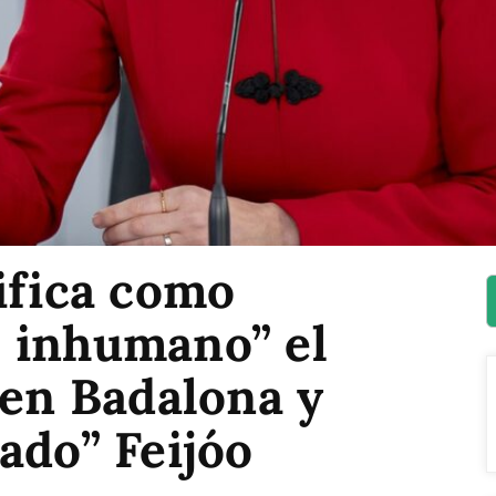
ifica como
 inhumano” el
 en Badalona y
ado” Feijóo