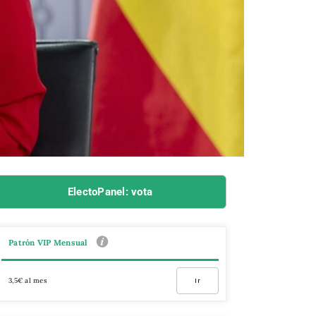
ElectoPanel: vota
Patrón VIP Mensual
3,5€ al mes
Ir