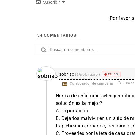
Suscribir
Por favor, 
54
COMENTARIOS
sobriso
(@sobriso)
EM Off
7 mese
Colaborador de campaña
Nunca debería habérseles permitido 
solución es la mejor?
A. Deportación
B. Dejarlos malvivir en un sitio de
trapicheando, robando, ocupando , 
C. Proveerles por la jeta de casa g