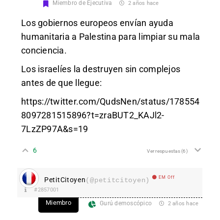
Miembro de Ejecutiva
2 años hace
Los gobiernos europeos envían ayuda
humanitaria a Palestina para limpiar su mala
conciencia.
Los israelíes la destruyen sin complejos
antes de que llegue:
https://twitter.com/QudsNen/status/178554
8097281515896?t=zraBUT2_KAJl2-
7LzZP97A&s=19
6
Ver respuestas
(6)
EM Off
PetitCitoyen
(@petitcitoyen)
#2857001
Miembro
Gurú demoscópico
2 años hace