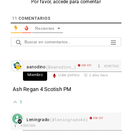
Por favor, accede para comentar
11
COMENTARIOS
Recientes
EM Off
#2857062
aanodino
(@aanodino_)
Miembro
Líder político
2 años hace
Ash Regan 4 Scotish PM
1
EM Off
Leningrado
(@leningrado44)
#2857006