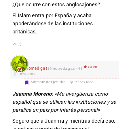
¿Que ocurre con estos anglosajones?
El Islam entra por España y acaba
apoderándose de las instituciones
británicas.
3
EM Off
nomedigas
(@nomedigas-4)
#2856985
Miembro de Ejecutiva
2 años hace
Juanma Moreno:
«Me avergüenza como
español que se utilicen las instituciones y se
paralice un país por interés personal»
Seguro que a Juanma y mientras decía eso,
le estuvo a punto de traicionar el