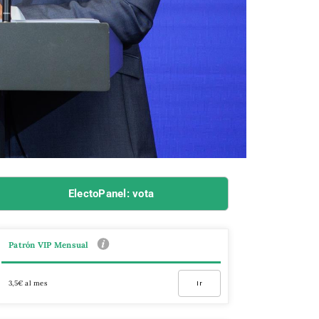
ElectoPanel: vota
Patrón VIP Mensual
3,5€ al mes
Ir