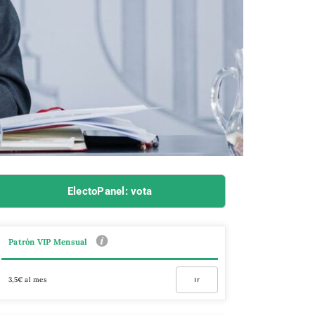
ElectoPanel: vota
Patrón VIP Mensual
3,5€ al mes
Ir