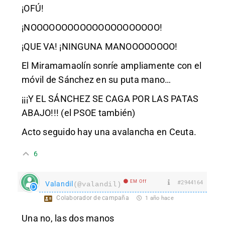
¡OFÚ!
¡NOOOOOOOOOOOOOOOOOOOOO!
¡QUE VA! ¡NINGUNA MANOOOOOOOO!
El Miramamaolín sonríe ampliamente con el
móvil de Sánchez en su puta mano…
¡¡¡Y EL SÁNCHEZ SE CAGA POR LAS PATAS
ABAJO!!! (el PSOE también)
Acto seguido hay una avalancha en Ceuta.
6
EM Off
#2944164
Valandil
(@valandil)
Colaborador de campaña
1 año hace
Una no, las dos manos