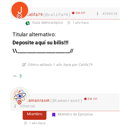
EM Off
#2944169
Califa79
(@califa79)
Gurú demoscópico
1 año hace
Titular alternativo:
Deposite aquí su bilis!!!
\\______________________//
Último editado 1 año hace por Califa79
3
EM Off
Tamanraset
(@tamanraset)
#2944168
Miembro
Miembro de Ejecutiva
1 año hace