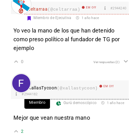
EM Off
#2944240
celtarraa
(@celtarraa)
Miembro de Ejecutiva
1 año hace
Yo veo la mano de los que han detenido
como preso político al fundador de TG por
ejemplo
0
Ver respuestas
(2)
EM Off
XallasTycoon
(@xallastycoon)
#2944182
Miembro
Gurú demoscópico
1 año hace
Mejor que vean nuestra mano
2