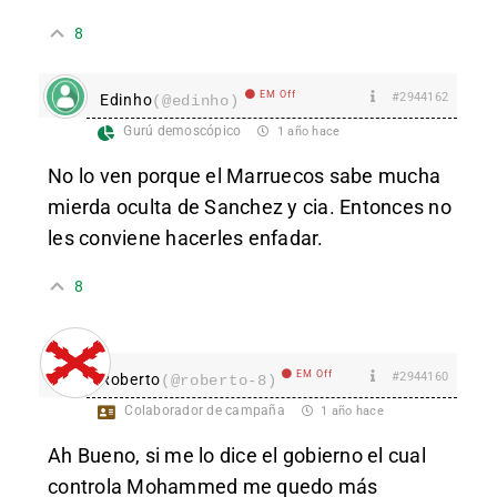
8
EM Off
#2944162
Edinho
(@edinho)
Gurú demoscópico
1 año hace
No lo ven porque el Marruecos sabe mucha
mierda oculta de Sanchez y cia. Entonces no
les conviene hacerles enfadar.
8
EM Off
#2944160
Roberto
(@roberto-8)
Colaborador de campaña
1 año hace
Ah Bueno, si me lo dice el gobierno el cual
controla Mohammed me quedo más