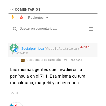
44
COMENTARIOS
Recientes
EM Off
Socialpatriota
(@socialpatriota)
#2944297
Colaborador de campaña
1 año hace
Las mismas gentes que invadieron la
península en el 711. Esa misma cultura,
musulmana, magrebí y antieuropea.
0