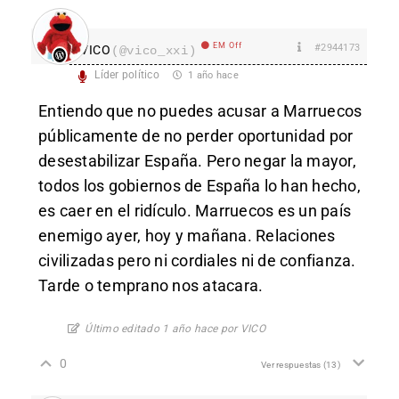
EM Off
#2944173
VICO
(@vico_xxi)
Líder político
1 año hace
Entiendo que no puedes acusar a Marruecos
públicamente de no perder oportunidad por
desestabilizar España. Pero negar la mayor,
todos los gobiernos de España lo han hecho,
es caer en el ridículo. Marruecos es un país
enemigo ayer, hoy y mañana. Relaciones
civilizadas pero ni cordiales ni de confianza.
Tarde o temprano nos atacara.
Último editado 1 año hace por VICO
0
Ver respuestas
(13)