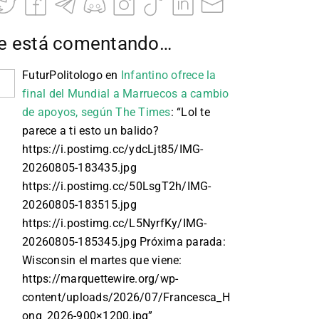
e está comentando…
FuturPolitologo
en
Infantino ofrece la
final del Mundial a Marruecos a cambio
de apoyos, según The Times
: “
Lol te
parece a ti esto un balido?
https://i.postimg.cc/ydcLjt85/IMG-
20260805-183435.jpg
https://i.postimg.cc/50LsgT2h/IMG-
20260805-183515.jpg
https://i.postimg.cc/L5NyrfKy/IMG-
20260805-185345.jpg Próxima parada:
Wisconsin el martes que viene:
https://marquettewire.org/wp-
content/uploads/2026/07/Francesca_H
ong_2026-900×1200.jpg
”