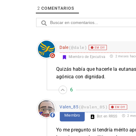
2
COMENTARIOS
Dale
(@dale)
EM Off
2 meses hac
Miembro de Ejecutiva
Quizás había que hacerle la eutanasi
agónica con dignidad.
6
Valen_85
(@valen_85)
EM Off
Miembro
2 mes
Bot en RRSS
Yo me pregunto si tendría mérito ap