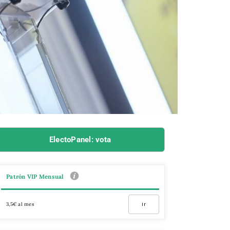
ElectoPanel: vota
Patrón VIP Mensual
3,5€ al mes
Ir