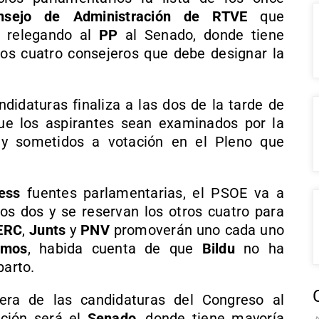
nsejo de Administración de RTVE
que
, relegando al
PP
al Senado, donde tiene
 los cuatro consejeros que debe designar la
ndidaturas finaliza a las dos de la tarde de
que los aspirantes sean examinados por la
 sometidos a votación en el Pleno que
ess
fuentes parlamentarias, el PSOE va a
os dos y se reservan los otros cuatro para
ERC
,
Junts
y
PNV
promoverán uno cada uno
emos
, habida cuenta de que
Bildu
no ha
parto.
era de las candidaturas del Congreso al
ación será el
Senado
, donde tiene mayoría