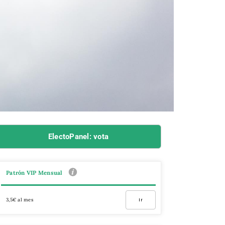
ElectoPanel: vota
Patrón VIP Mensual
3,5€ al mes
Ir