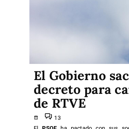
El Gobierno sac
decreto para ca
de RTVE
13
El
PSOE
ha pactado con sus soci