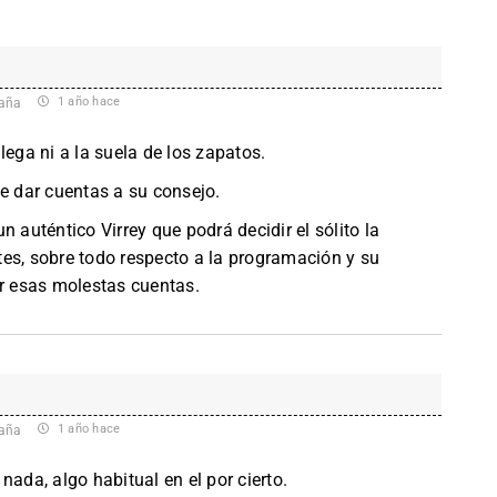
1 año hace
aña
lega ni a la suela de los zapatos.
ue dar cuentas a su consejo.
n auténtico Virrey que podrá decidir el sólito la
es, sobre todo respecto a la programación y su
ir esas molestas cuentas.
1 año hace
aña
nada, algo habitual en el por cierto.