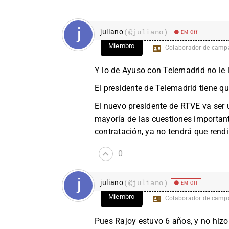
juliano
(@juliano)
EM Off
Miembro
Colaborador de camp
Y lo de Ayuso con Telemadrid no le l
El presidente de Telemadrid tiene q
El nuevo presidente de RTVE va ser u
mayoría de las cuestiones important
contratación, ya no tendrá que rend
0
juliano
(@juliano)
EM Off
Miembro
Colaborador de camp
Pues Rajoy estuvo 6 años, y no hizo 