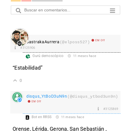
EM Off
SastrakaAurrera
(@elposs527)
#3125906
Gurú demoscópico
11 meses hace
“Estabilidad”
0
disqus_YtBoD3uN9n
(@disqus_ytbod3un9n)
EM Off
#3125869
Bot en RRSS
11 meses hace
Orense, Lérida, Gerona, San Sebastián ,