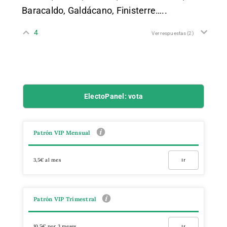
Baracaldo, Galdácano, Finisterre…..
4
Ver respuestas
(2)
ElectoPanel: vota
Patrón VIP Mensual
3,5€ al mes
Ir
Patrón VIP Trimestral
10,5€ por 3 meses
Ir