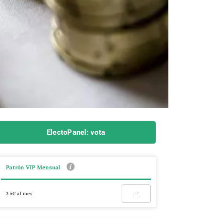
ElectoPanel: vota
Patrón VIP Mensual
3,5€ al mes
Ir