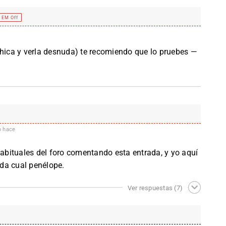
EM Off
a ch­­­­­ica y v­­­­­erla des­­­­­n­ud­­­­­a) te rec­­­­­omiendo q­­­­­ue lo p­­­­­rueb­­­­­es —
o hace
habituales del foro comentando esta entrada, y yo aquí
da cual penélope.
Ver respuestas
(7)