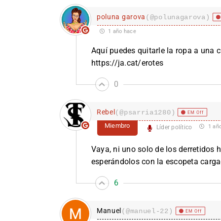
poluna garova
(@polunagarova)
1 año hace
Aq­­­­­uí pu­­­­­edes quit­­­­­arle l­­­­­a rop­­­­­a a un­­­­­
https://ja.cat/erotes
0
Rebel
(@psarria1280)
EM Off
Miembro
1 añ
Líder político
Vaya, ni uno solo de los derretidos 
esperándolos con la escopeta carga
6
Manuel
(@manuel-22)
EM Off