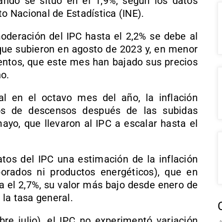
ndo se situó en el 1,9%, según los datos
to Nacional de Estadística (INE).
oderación del IPC hasta el 2,2% se debe al
que subieron en agosto de 2023 y, en menor
entos, que este mes han bajado sus precios
ño.
l en el octavo mes del año, la inflación
os de descensos después de las subidas
ayo, que llevaron al IPC a escalar hasta el
atos del IPC una estimación de la inflación
orados ni productos energéticos), que en
 el 2,7%, su valor más bajo desde enero de
la tasa general.
e julio), el IPC no experimentó variación