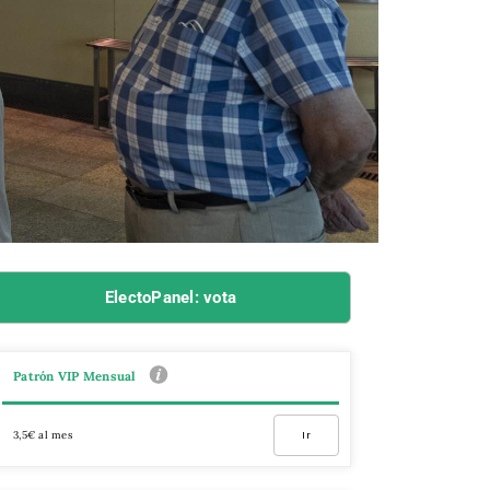
ElectoPanel: vota
Patrón VIP Mensual
3,5€ al mes
Ir