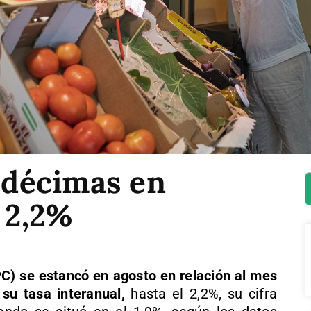
s décimas en
l 2,2%
PC) se estancó en agosto en relación al mes
 su tasa interanual,
hasta el 2,2%, su cifra