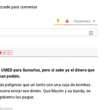
accede para comentar
Recientes
EM Off
UMED para llamarlos, pero si sabe ya el dinero que
han pedido.
más peligroso que un tonto con una caja de bombas.
ocurra enviar ese dinero. Que Mazòn y su banda, se
 gobierno las pague.
 Durisima