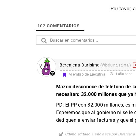
Por favor, 
102
COMENTARIOS
Berenjena Durisima
(@bdurisima)
1 año hace
Miembro de Ejecutiva
Mazón desconoce de teléfono de la 
necesitan: 32.000 millones que ya 
PD: El PP con 32.000 millones, es 
Esperemos que al gobierno ni se le 
dediquen a enviar facturas y que el
Último editado 1 año hace por Berenjena