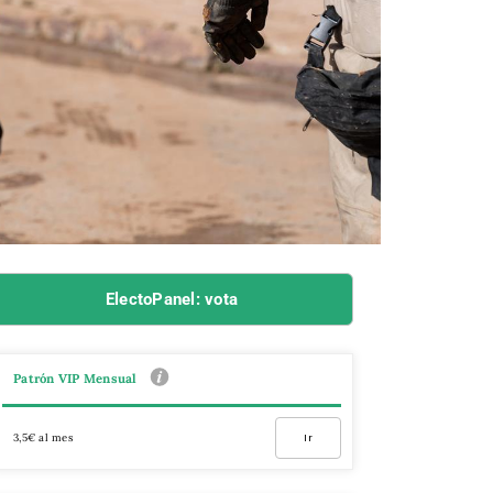
ElectoPanel: vota
Patrón VIP Mensual
3,5€ al mes
Ir