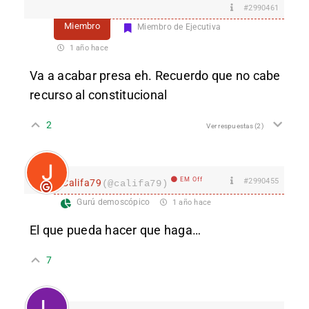
#2990461
Miembro
Miembro de Ejecutiva
1 año hace
Va a acabar presa eh. Recuerdo que no cabe
recurso al constitucional
2
Ver respuestas
(2)
EM Off
#2990455
Califa79
(@califa79)
Gurú demoscópico
1 año hace
El que pueda hacer que haga…
7