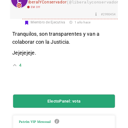
LiberalYConservador
(@liberalyconservador133
EM Off
#2990454
Miembro de Ejecutiva
1 año hace
Tranquilos, son transparentes y van a
colaborar con la Justicia.
Jejejejeje.
4
ElectoPanel: vota
Patrón VIP Mensual