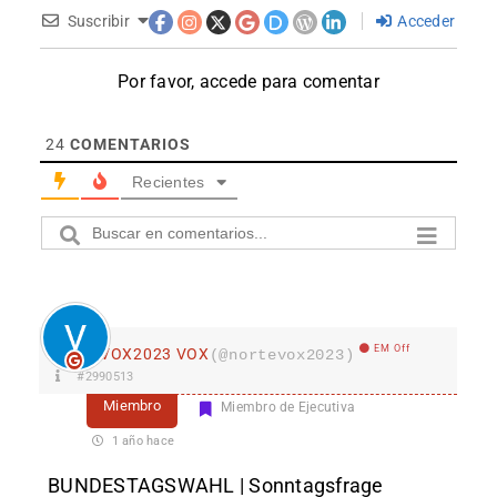
Suscribir
Acceder
Por favor, accede para comentar
24
COMENTARIOS
Recientes
EM Off
VOX2023 VOX
(@nortevox2023)
#2990513
Miembro
Miembro de Ejecutiva
1 año hace
BUNDESTAGSWAHL | Sonntagsfrage