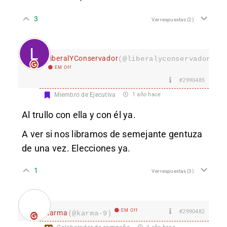
3
Ver respuestas
(2)
LiberalYConservador
(@liberalyconservador133
EM Off
#2990485
Miembro de Ejecutiva
1 año hace
Al trullo con ella y con él ya.
A ver si nos libramos de semejante gentuza
de una vez. Elecciones ya.
1
Ver respuestas
(3)
EM Off
#2990482
karma
(@karma-9)