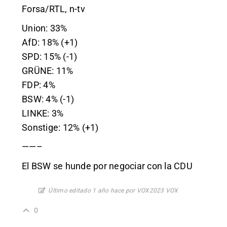
Forsa/RTL, n-tv
Union: 33%
AfD: 18% (+1)
SPD: 15% (-1)
GRÜNE: 11%
FDP: 4%
BSW: 4% (-1)
LINKE: 3%
Sonstige: 12% (+1)
——–
El BSW se hunde por negociar con la CDU
Último editado 1 año hace por VOX2023 VOX
0