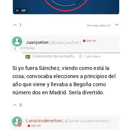
1
Ver respuestas
(1)
EM Off
JuanjoAlon
(@juanjoalon)
#2990466
Colaborador de campaña
1 año hace
Si yo fuera Sánchez, viendo como está la
cosa, convocaba elecciones a principios del
año que viene y llevaba a Begoña como
número dos en Madrid. Sería divertido.
5
Lunaticoderechon
(@lunaticoderechon)
EM Off