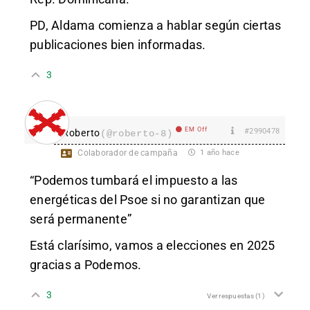
PD, Aldama comienza a hablar según ciertas
publicaciones bien informadas.
3
EM Off
#2990478
Roberto
(@roberto-8)
Colaborador de campaña
1 año hace
“Podemos tumbará el impuesto a las
energéticas del Psoe si no garantizan que
será permanente”
Está clarísimo, vamos a elecciones en 2025
gracias a Podemos.
3
Ver respuestas
(1)