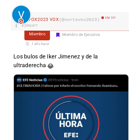
EM Off
VOX2023 VOX
(@nortevox2023)
#2990477
Miembro
Miembro de Ejecutiva
1 año hace
Los bulos de Iker Jimenez y de la
ultraderecha
😂