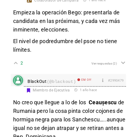
Colaborador de campaña
1 año hace
Empieza la operación Bego: presentarla de
candidata en las próximas, y cada vez más
inminente, elecciones.
El nivel de podredumbre del psoe no tiene
límites.
2
Ver respuestas
(2)
EM Off
#2990479
BlackOut
(@blackout)
Miembro de Ejecutiva
1 año hace
No creo que llegue a lo de los
Ceaușescu
de
Rumania pero la cosa pinta color cojones de
hormiga negra para los Sanchescu…..aunque
igual no se dejan atrapar y se retiran antes a
Rep. Dominicana.