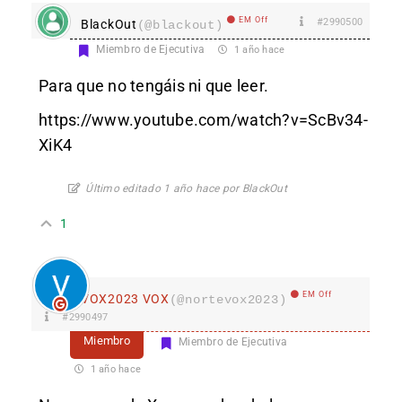
EM Off
#2990500
BlackOut
(@blackout)
Miembro de Ejecutiva
1 año hace
Para que no tengáis ni que leer.
https://www.youtube.com/watch?v=ScBv34-
XiK4
Último editado 1 año hace por BlackOut
1
EM Off
VOX2023 VOX
(@nortevox2023)
#2990497
Miembro
Miembro de Ejecutiva
1 año hace