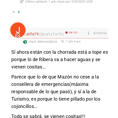
Último editado 1 año hace por VOX2023 VOX
4
EM Off
#2990494
Califa79
(@califa79)
Gurú demoscópico
1 año hace
Sí ahora están con la chorrada está a tope es
porque lo de Ribera va a hacer aguas y se
vienen cositas…
Parece que lo de que Mazón no cese a la
consellera de emergencias(máxima
responsable de lo que pasó), y sí a la de
Turismo, es porque lo tiene pillado por los
cojoncillos…
Todo se sabrá, se vienen cositas!!!