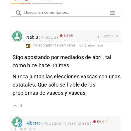
EM Off
#2810854
Nabiu
(@nabiu)
Colaborador de campaña
2 años hace
Sigo apostando por mediados de abril, tal
como hice hace un mes.
Nunca juntan las elecciones vascas con unas
estatales. Que sólo se hable de los
problemas de vascos y vascas.
0
EM Off
Alberto
(@disqus_mujsolzns2)
#2810839