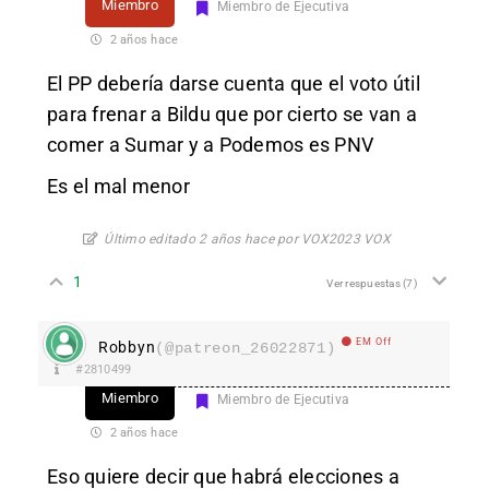
Miembro
Miembro de Ejecutiva
2 años hace
El PP debería darse cuenta que el voto útil
para frenar a Bildu que por cierto se van a
comer a Sumar y a Podemos es PNV
Es el mal menor
Último editado 2 años hace por VOX2023 VOX
1
Ver respuestas
(7)
EM Off
Robbyn
(@patreon_26022871)
#2810499
Miembro
Miembro de Ejecutiva
2 años hace
Eso quiere decir que habrá elecciones a