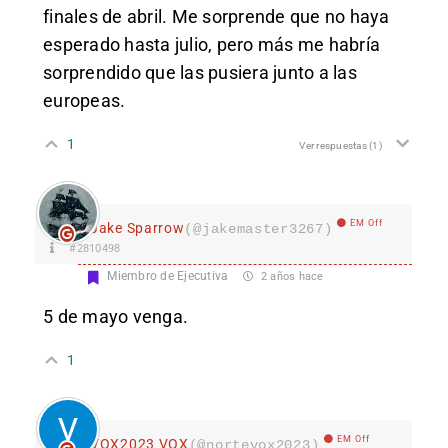
finales de abril. Me sorprende que no haya
esperado hasta julio, pero más me habría
sorprendido que las pusiera junto a las
europeas.
1
Ver respuestas
(1)
EM Off
Jake Sparrow
(@jakemaster3267)
#2810498
Miembro de Ejecutiva
2 años hace
5 de mayo venga.
1
EM Off
VOX2023 VOX
(@nortevox2023)