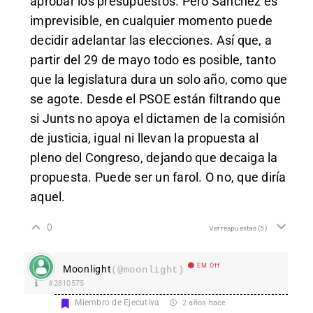
aprobar los presupuestos. Pero Sánchez es
imprevisible, en cualquier momento puede
decidir adelantar las elecciones. Así que, a
partir del 29 de mayo todo es posible, tanto
que la legislatura dura un solo año, como que
se agote. Desde el PSOE están filtrando que
si Junts no apoya el dictamen de la comisión
de justicia, igual ni llevan la propuesta al
pleno del Congreso, dejando que decaiga la
propuesta. Puede ser un farol. O no, que diría
aquel.
0
Ver respuestas
(5)
EM Off
Moonlight
(@moonlight)
#2810575
Miembro de Ejecutiva
2 años hace