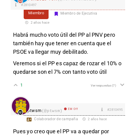
#2810497
Miembro
Miembro de Ejecutiva
2 años hace
Habrá mucho voto útil del PP al PNV pero
también hay que tener en cuenta que el
PSOE va llegar muy debilitado.
Veremos si el PP es capaz de rozar el 10% o
quedarse son el 7% con tanto voto útil
1
Ver respuestas
(7)
EM Off
#2810495
ptwsm
(@ptwsm)
Colaborador de campaña
2 años hace
Pues yo creo que el PP va a quedar por