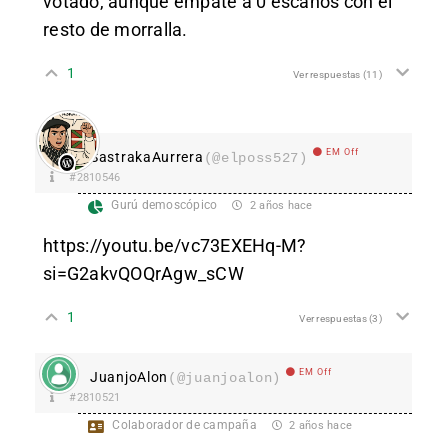
votado, aunque empate a 0 escaños con el
resto de morralla.
1
Ver respuestas
(11)
EM Off
SastrakaAurrera
(@elposs527)
#2810546
Gurú demoscópico
2 años hace
https://youtu.be/vc73EXEHq-M?
si=G2akvQOQrAgw_sCW
1
Ver respuestas
(3)
EM Off
JuanjoAlon
(@juanjoalon)
#2810521
Colaborador de campaña
2 años hace