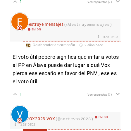
1
Ver respuestas
(2)
destruye mensajes
(@destruyemensajes)
EM Off
#2810503
Colaborador de campaña
2 años hace
El voto útil pepero significa que inflar a votos
al PP en Álava puede dar lugar a qué Vox
pierda ese escaño en favor del PNV , ese es
el voto útil
1
Ver respuestas
(7)
EM Off
VOX2023 VOX
(@nortevox2023)
#2810502