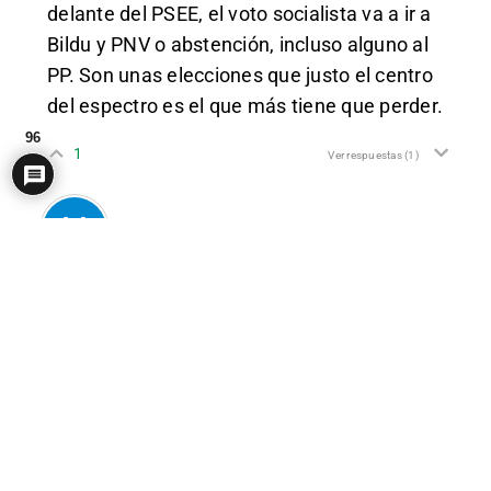
delante del PSEE, el voto socialista va a ir a
Bildu y PNV o abstención, incluso alguno al
PP. Son unas elecciones que justo el centro
del espectro es el que más tiene que perder.
96
1
Ver respuestas
(1)
EM Off
VOX2023 VOX
(@nortevox2023)
#2810493
Miembro
Miembro de Ejecutiva
2 años hace
Habrá mucho voto útil al PNV y Bildu.
VOX parece en torno al 2% y 1
0