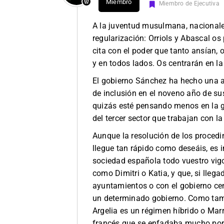
Miembro
Miembro de Ejecutiva
A la juventud musulmana, nacionales
regularización: Orriols y Abascal o
cita con el poder que tanto ansían, 
y en todos lados. Os centrarán en la
El gobierno Sánchez ha hecho una ap
de inclusión en el noveno año de s
quizás esté pensando menos en la g
del tercer sector que trabajan con 
Aunque la resolución de los procedi
llegue tan rápido como deseáis, es i
sociedad española todo vuestro vigor
como Dimitri o Katia, y que, si lleg
ayuntamientos o con el gobierno ce
un determinado gobierno. Como tam
Argelia es un régimen híbrido o Mar
francés que se enfadaba mucho porqu