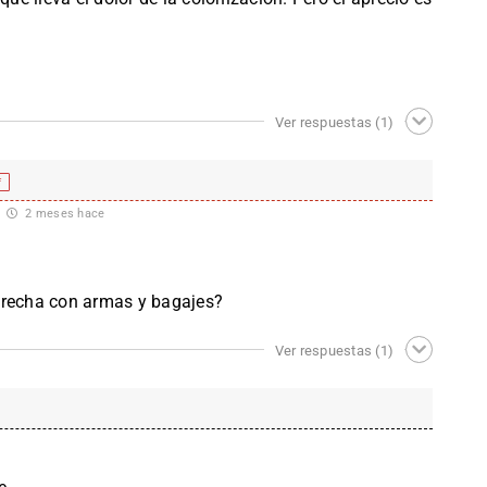
Ver respuestas
(1)
f
2 meses hace
?
erecha con armas y bagajes?
Ver respuestas
(1)