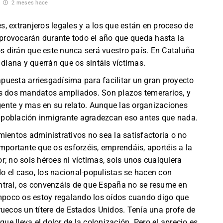
2 meses hace
, extranjeros legales y a los que están en proceso de
s provocarán durante todo el año que queda hasta la
os dirán que este nunca será vuestro país. En Cataluña
 diana y querrán que os sintáis víctimas.
uesta arriesgadísima para facilitar un gran proyecto
us dos mandatos ampliados. Son plazos temerarios, y
ente y mas en su relato. Aunque las organizaciones
la población inmigrante agradezcan eso antes que nada.
mientos administrativos no sea la satisfactoria o no
mportante que os esforzéis, emprendáis, aportéis a la
; no sois héroes ni víctimas, sois unos cualquiera
ado el caso, los nacional-populistas se hacen con
ntral, os convenzáis de que España no se resume en
poco os estoy regalando los oídos cuando digo que
ruecos un títere de Estados Unidos. Tenía una profe de
e lleva el dolor de la colonización. Pero el aprecio es