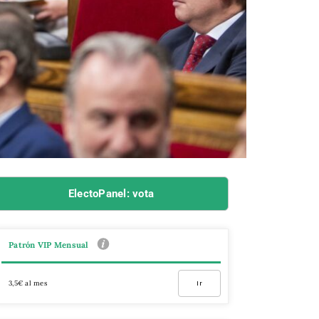
ElectoPanel: vota
Patrón VIP Mensual
3,5€ al mes
Ir