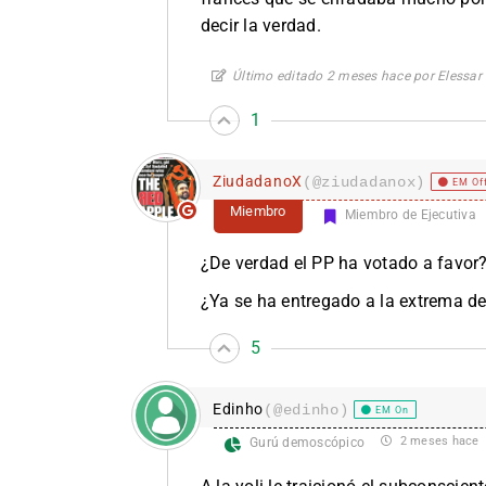
decir la verdad.
Último editado 2 meses hace por Elessar
1
ZiudadanoX
(@ziudadanox)
EM Of
Miembro
Miembro de Ejecutiva
¿De verdad el PP ha votado a favor
¿Ya se ha entregado a la extrema d
5
Edinho
(@edinho)
EM On
2 meses hace
Gurú demoscópico