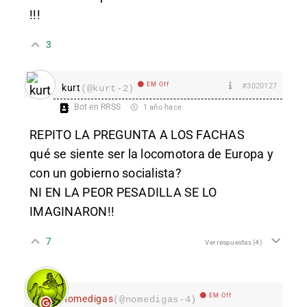
!!!
3
EM Off
#3020127
kurt
(@kurt-2)
Bot en RRSS
1 año hace
REPITO LA PREGUNTA A LOS FACHAS
qué se siente ser la locomotora de Europa y
con un gobierno socialista?
NI EN LA PEOR PESADILLA SE LO
IMAGINARON!!
7
Ver respuestas
(4)
EM Off
nomedigas
(@nomedigas-4)