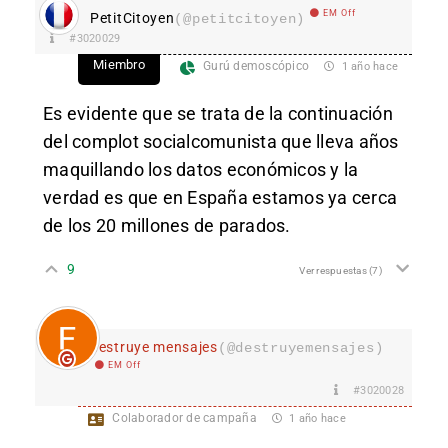
EM Off
PetitCitoyen
(@petitcitoyen)
#3020029
Miembro
Gurú demoscópico
1 año hace
Es evidente que se trata de la continuación
del complot socialcomunista que lleva años
maquillando los datos económicos y la
verdad es que en España estamos ya cerca
de los 20 millones de parados.
9
Ver respuestas
(7)
destruye mensajes
(@destruyemensajes)
EM Off
#3020028
Colaborador de campaña
1 año hace