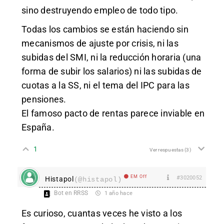
sino destruyendo empleo de todo tipo.
Todas los cambios se están haciendo sin
mecanismos de ajuste por crisis, ni las
subidas del SMI, ni la reducción horaria (una
forma de subir los salarios) ni las subidas de
cuotas a la SS, ni el tema del IPC para las
pensiones.
El famoso pacto de rentas parece inviable en
España.
1
Ver respuestas
(3)
EM Off
#3020052
Histapol
(@histapol)
Bot en RRSS
1 año hace
Es curioso, cuantas veces he visto a los