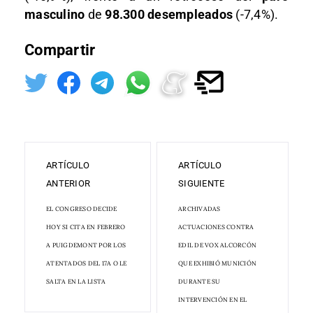
masculino
de
98.300 desempleados
(-7,4%).
Compartir
ARTÍCULO
ARTÍCULO
ANTERIOR
SIGUIENTE
EL CONGRESO DECIDE
ARCHIVADAS
HOY SI CITA EN FEBRERO
ACTUACIONES CONTRA
A PUIGDEMONT POR LOS
EDIL DE VOX ALCORCÓN
ATENTADOS DEL 17A O LE
QUE EXHIBIÓ MUNICIÓN
SALTA EN LA LISTA
DURANTE SU
INTERVENCIÓN EN EL