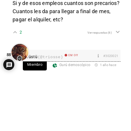
Si y de esos empleos cuantos son precarios?
Cuantos les da para llegar a final de mes,
pagar el alquiler, etc?
2
Ver respuestas
(6)
88
EM Off
#3020021
Tüstü
(@triosse)
Miembro
Gurú demoscópico
1 año hace
Buenos datos. También es bastante curioso
como este año el crecimiento del empleo se
ha “repartido” entre personas en paro y
nuevos trabajadores (que son tanto
inmigrantes como personas que empiezan a
trabajar por primera vez).
La subida de la población activa es una