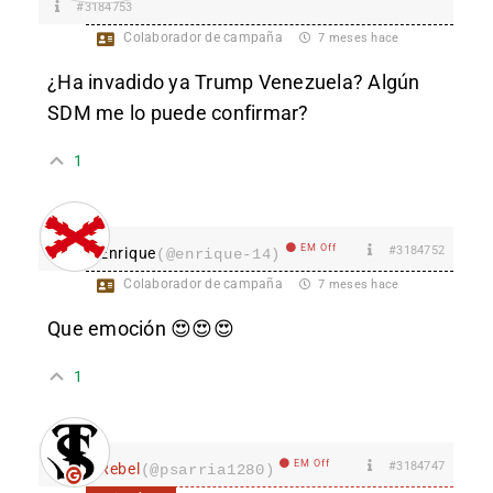
#3184753
Colaborador de campaña
7 meses hace
¿Ha invadido ya Trump Venezuela? Algún
SDM me lo puede confirmar?
1
EM Off
#3184752
Enrique
(@enrique-14)
Colaborador de campaña
7 meses hace
Que emoción 😍😍😍
1
EM Off
#3184747
Rebel
(@psarria1280)