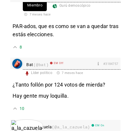
Miembro
Gurú demoscópico
7 meses hace
PAR-ados, que es como se van a quedar tras
estás elecciones.
8
EM Off
#3184757
Bat
(@bat)
Líder político
7 meses hace
¿Tanto follón por 124 votos de mierda?
Hay gente muy loquilla.
10
EM On
a_la_cazuela
(@a_la_cazuela)