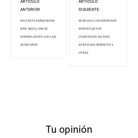
ARTÍCULO
ARTÍCULO
ANTERIOR
SIGUIENTE
ENCUESTA PAÍSES BAJOS
EP (18 DIC): LOS ESPAÑOLES
(PEIL 18DIC): D66 SE
SIENTEN QUE SU
DISPARA HASTA LOS CASI
COMUNIDAD HA SIDO
30 ESCAÑOS
AGRAVIADA RESPECTO A
OTRAS
Tu opinión