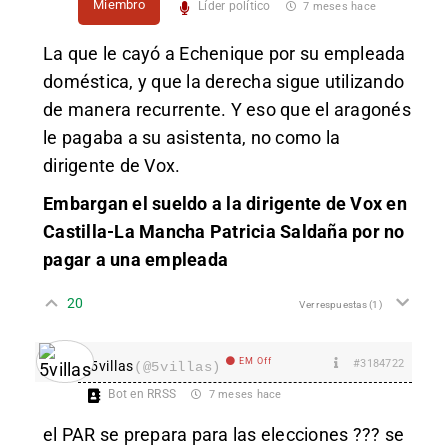
Miembro
Líder político
7 meses hace
La que le cayó a Echenique por su empleada
doméstica, y que la derecha sigue utilizando
de manera recurrente. Y eso que el aragonés
le pagaba a su asistenta, no como la
dirigente de Vox.
Embargan el sueldo a la dirigente de Vox en
Castilla-La Mancha Patricia Saldaña por no
pagar a una empleada
20
Ver respuestas
(1)
EM Off
#3184722
5villas
(@5villas)
Bot en RRSS
7 meses hace
el PAR se prepara para las elecciones ??? se