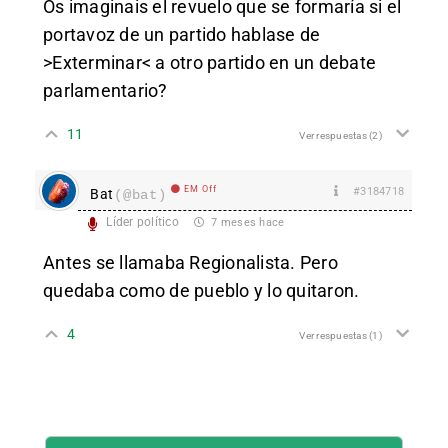
Os imaginais el revuelo que se formaría si el
portavoz de un partido hablase de
>Exterminar< a otro partido en un debate
parlamentario?
11
Ver respuestas
(2)
EM Off
#3184718
Bat
(@bat)
Líder político
7 meses hace
Antes se llamaba Regionalista. Pero
quedaba como de pueblo y lo quitaron.
4
Ver respuestas
(1)