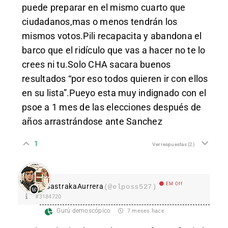
puede preparar en el mismo cuarto que
ciudadanos,mas o menos tendrán los
mismos votos.Pili recapacita y abandona el
barco que el ridículo que vas a hacer no te lo
crees ni tu.Solo CHA sacara buenos
resultados “por eso todos quieren ir con ellos
en su lista”.Pueyo esta muy indignado con el
psoe a 1 mes de las elecciones después de
años arrastrándose ante Sanchez
1
Ver respuestas
(2)
EM Off
SastrakaAurrera
(@elposs527)
#3184720
Gurú demoscópico
7 meses hace