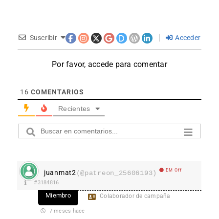
Suscribir
Acceder
Por favor, accede para comentar
16
COMENTARIOS
Recientes
EM Off
juanmat2
(@patreon_25606193)
#3184816
Miembro
Colaborador de campaña
7 meses hace