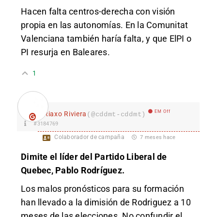
Hacen falta centros-derecha con visión
propia en las autonomías. En la Comunitat
Valenciana también haría falta, y que ElPI o
PI resurja en Baleares.
1
EM Off
Riaxo Riviera
(@cddmt-cddmt)
#3184769
Colaborador de campaña
7 meses hace
Dimi
te el líder del Partido Liberal de
Quebec, Pablo Rodríguez.
Los malos pronósticos para su formación
han llevado a la dimisión de Rodriguez a 10
meses de las elecciones. No confundir el