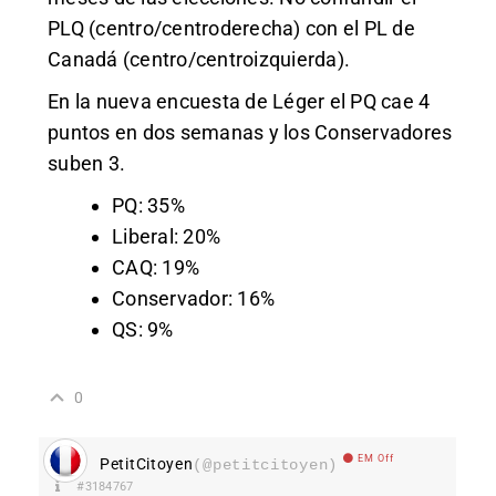
PLQ (centro/centroderecha) con el PL de
Canadá (centro/centroizquierda).
En la nueva encuesta de Léger el PQ cae 4
puntos en dos semanas y los Conservadores
suben 3.
PQ: 35%
Liberal: 20%
CAQ: 19%
Conservador: 16%
QS: 9%
0
EM Off
PetitCitoyen
(@petitcitoyen)
#3184767