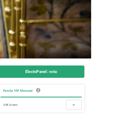
ElectoPanel: vota
Patrón VIP Mensual
3,5€ al mes
Ir