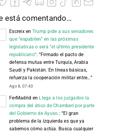
e está comentando…
Escreix
en
Trump pide a sus senadores
que “espabilen” en las próximas
legislativas o será “el último presidente
republicano”
: “
Firmado el pacto de
defensa mutua entre Turquía, Arabia
Saudí y Pakistán. En líneas básicas,
refuerza la cooperación militar entre…
”
Ago 8, 07:43
FerMadrid
en
Llega a los juzgados la
compra del ático de Chamberí por parte
del Gobierno de Ayuso.
: “
El gran
problema de la izquierda es que ya
sabemos cómo actúa. Busca cualquier