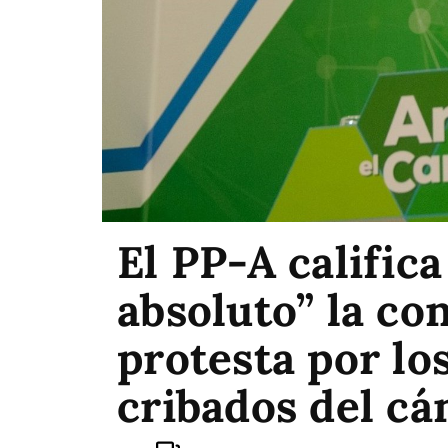
El PP-A calific
absoluto” la co
protesta por los
cribados del c