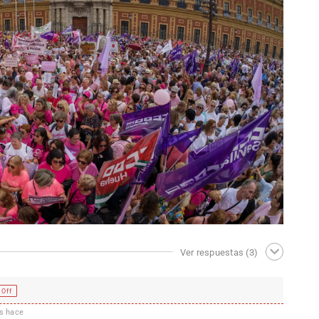
Ver respuestas
(3)
 Off
s hace