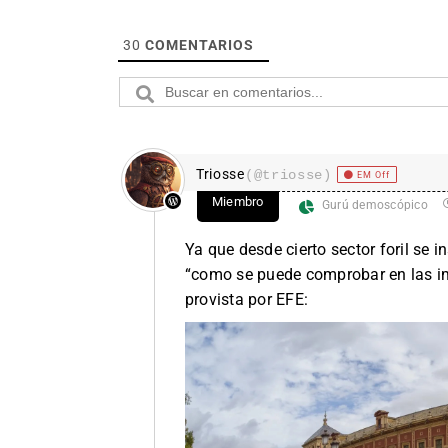
30
COMENTARIOS
Triosse
(@triosse)
EM Off
Miembro
Gurú demoscópico
Ya que desde cierto sector foril se 
“como se puede comprobar en las i
provista por EFE: