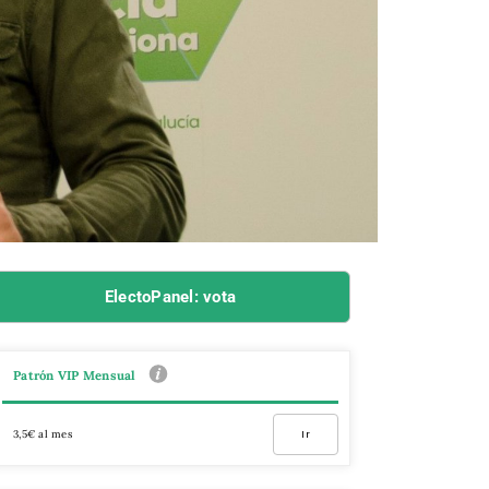
ElectoPanel: vota
Patrón VIP Mensual
3,5€ al mes
Ir