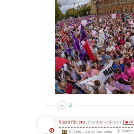
3
Riaxo Riviera
(@cddmt-cddmt)
EM
9 mese
Colaborador de campaña