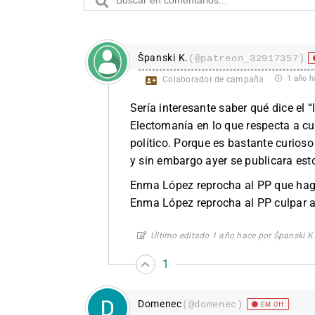
Španski K.
(@patreon_32917357)
1 año h
Colaborador de campaña
Sería interesante saber qué dice el “
Electomanía en lo que respecta a cu
político. Porque es bastante curioso 
y sin embargo ayer se publicara esto
Enma López reprocha al PP que hag
Enma López reprocha al PP culpar 
Último editado 1 año hace por Španski K
1
Domenec
(@domenec)
EM Off