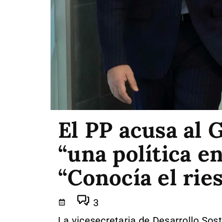
El PP acusa al 
“una política en
“Conocía el rie
3
La vicesecretaria de Desarrollo Sos