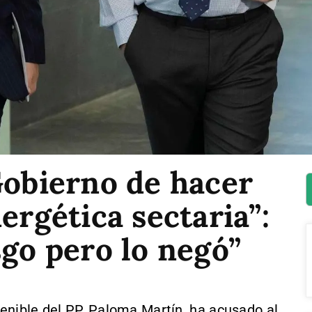
Gobierno de hacer
ergética sectaria”:
sgo pero lo negó”
tenible del PP, Paloma Martín, ha acusado al