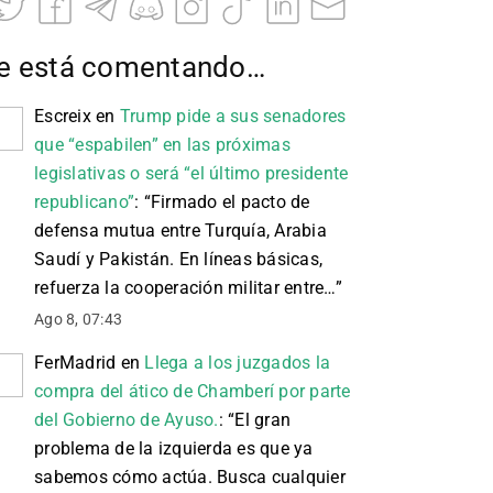
e está comentando…
Escreix
en
Trump pide a sus senadores
que “espabilen” en las próximas
legislativas o será “el último presidente
republicano”
: “
Firmado el pacto de
defensa mutua entre Turquía, Arabia
Saudí y Pakistán. En líneas básicas,
refuerza la cooperación militar entre…
”
Ago 8, 07:43
FerMadrid
en
Llega a los juzgados la
compra del ático de Chamberí por parte
del Gobierno de Ayuso.
: “
El gran
problema de la izquierda es que ya
sabemos cómo actúa. Busca cualquier