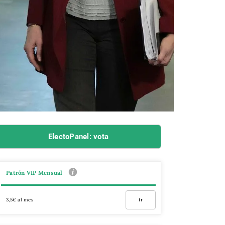
ElectoPanel: vota
Patrón VIP Mensual
3,5€ al mes
Ir