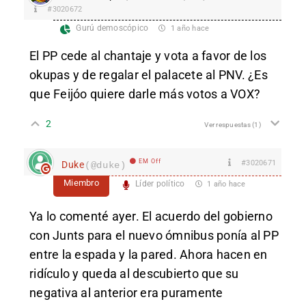
#3020672
Gurú demoscópico
1 año hace
El PP cede al chantaje y vota a favor de los
okupas y de regalar el palacete al PNV. ¿Es
que Feijóo quiere darle más votos a VOX?
2
Ver respuestas
(1)
EM Off
#3020671
Duke
(@duke)
Miembro
Líder político
1 año hace
Ya lo comenté ayer. El acuerdo del gobierno
con Junts para el nuevo ómnibus ponía al PP
entre la espada y la pared. Ahora hacen en
ridículo y queda al descubierto que su
negativa al anterior era puramente