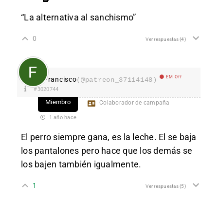
“La alternativa al sanchismo”
0
Ver respuestas
(4)
EM Off
Francisco
(@patreon_37114148)
#3020744
Miembro
Colaborador de campaña
1 año hace
El perro siempre gana, es la leche. El se baja
los pantalones pero hace que los demás se
los bajen también igualmente.
1
Ver respuestas
(5)