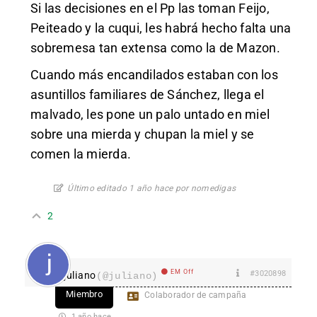
Si las decisiones en el Pp las toman Feijo,
Peiteado y la cuqui, les habrá hecho falta una
sobremesa tan extensa como la de Mazon.
Cuando más encandilados estaban con los
asuntillos familiares de Sánchez, llega el
malvado, les pone un palo untado en miel
sobre una mierda y chupan la miel y se
comen la mierda.
Último editado 1 año hace por nomedigas
2
EM Off
#3020898
juliano
(@juliano)
Miembro
Colaborador de campaña
1 año hace