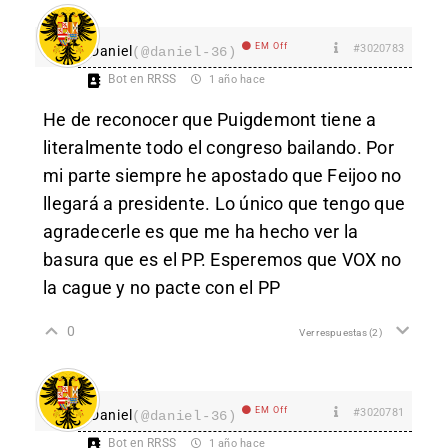
EM Off
#3020783
Daniel
(@daniel-36)
Bot en RRSS
1 año hace
He de reconocer que Puigdemont tiene a
literalmente todo el congreso bailando. Por
mi parte siempre he apostado que Feijoo no
llegará a presidente. Lo único que tengo que
agradecerle es que me ha hecho ver la
basura que es el PP. Esperemos que VOX no
la cague y no pacte con el PP
0
Ver respuestas
(2)
EM Off
#3020781
Daniel
(@daniel-36)
Bot en RRSS
1 año hace