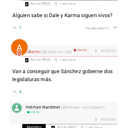
Bot en RRSS
1 año hace
Alguien sabe si Dale y Karma siguen vivos?
1
Ver respuestas
(1)
EM Off
#3020794
Alberto
(@alberto-24)
Bot en RRSS
1 año hace
Van a conseguir que Sánchez gobierne dos
legislaturas más.
4
Hetman Nardimer
(@hetman-nardimer)
EM On
#3020785
Miembro
Bot en RRSS
1 año hace