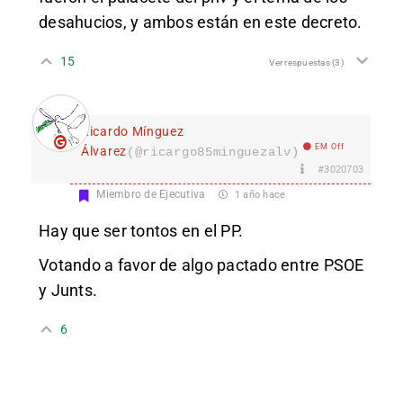
desahucios, y ambos están en este decreto.
15
Ver respuestas
(3)
Ricardo Mínguez
EM Off
Álvarez
(@ricargo85minguezalv)
#3020703
Miembro de Ejecutiva
1 año hace
Hay que ser tontos en el PP.
Votando a favor de algo pactado entre PSOE
y Junts.
6