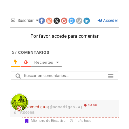
Suscribir
Acceder
Por favor, accede para comentar
57
COMENTARIOS
Recientes
EM Off
nomedigas
(@nomedigas-4)
#3020903
Miembro de Ejecutiva
1 año hace