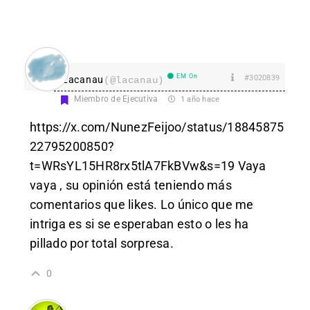
EM On
#3020839
Lacanau
(@lacanau)
Miembro de Ejecutiva
1 año hace
https://x.com/NunezFeijoo/status/18845875
22795200850?
t=WRsYL15HR8rx5tlA7FkBVw&s=19
Vaya
vaya , su opinión está teniendo más
comentarios que likes. Lo único que me
intriga es si se esperaban esto o les ha
pillado por total sorpresa.
0