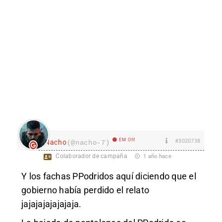
EM Off
#3020738
Nacho
(@nacho-7)
Colaborador de campaña
1 año hace
Y los fachas PPodridos aquí diciendo que el
gobierno había perdido el relato
jajajajajajajaja.