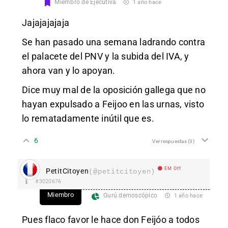
Miembro de Ejecutiva
1 año hace
Jajajajajaja
Se han pasado una semana ladrando contra
el palacete del PNV y la subida del IVA, y
ahora van y lo apoyan.
Dice muy mal de la oposición gallega que no
hayan expulsado a Feijoo en las urnas, visto
lo rematadamente inútil que es.
6
Ver respuestas
(3)
EM Off
PetitCitoyen
(@petitcitoyen)
#3020676
Miembro
Gurú demoscópico
1 año hace
Pues flaco favor le hace don Feijóo a todos