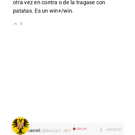
otra vez en contra o de la tragase con
patatas. Es un win+/win.
1
EM Off
#3020797
Daniel
(@daniel-36)