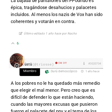
La bajada de pantalones del PPodrido es
épica, tragándose desahucios y palacetes
incluidos. Al menos los nazis de Vox han sido
coherentes y votarán en contra.
Último editado 1 año hace por Nacho
6
EM Off
#3020704
Tüstü
(@triosse)
Miembro
Gurú demoscópico
1 año hace
A los pobres no le ha quedado más remedio
que elegir el mal menor. Pero creo que es
difícil de defender lo que están haciendo,
cuando las mayores excusas que pusieron
fueron el palacete del pnv y el tema de los