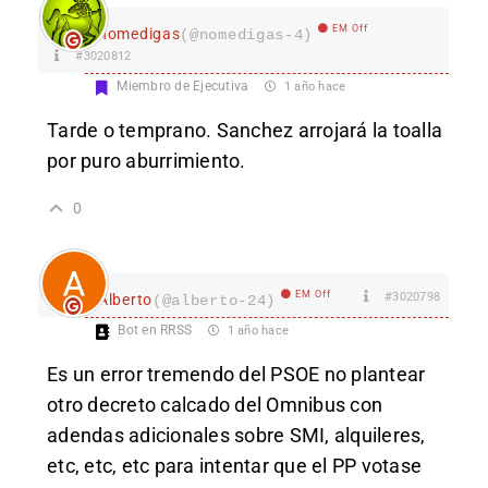
EM Off
nomedigas
(@nomedigas-4)
#3020812
Miembro de Ejecutiva
1 año hace
Tarde o temprano. Sanchez arrojará la toalla
por puro aburrimiento.
0
EM Off
#3020798
Alberto
(@alberto-24)
Bot en RRSS
1 año hace
Es un error tremendo del PSOE no plantear
otro decreto calcado del Omnibus con
adendas adicionales sobre SMI, alquileres,
etc, etc, etc para intentar que el PP votase