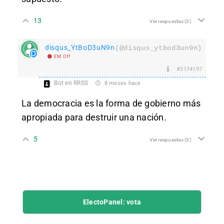
13
Ver respuestas
(3)
disqus_YtBoD3uN9n
(@disqus_ytbod3un9n)
EM Off
#3174197
Bot en RRSS
8 meses hace
La democracia es la forma de gobierno más
apropiada para destruir una nación.
5
Ver respuestas
(3)
ElectoPanel: vota