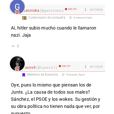
EM Off
#3174345
Gatotoka
(@gatotoka)
Colaborador de campaña
8 meses hace
Ai, hitler subio mucho cuando le llamaron
nazi. Jaja
0
EM Off
#3174203
Lucovil
(@lucovil)
Miembro de Ejecutiva
8 meses hace
Oye, pues lo mismo que piensan los de
Junts. ¿La causa de todos sus males?
Sánchez, el PSOE y los wokes. Su gestión y
su obra política no tienen nada que ver, por
supuesto.