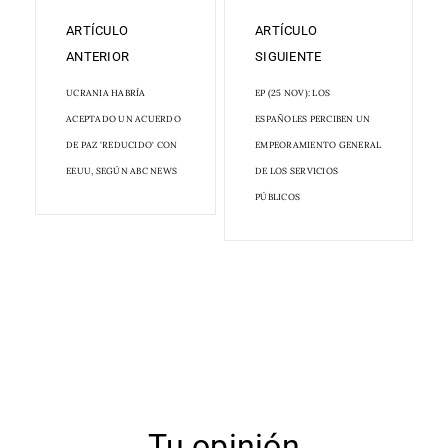
ARTÍCULO
ARTÍCULO
ANTERIOR
SIGUIENTE
UCRANIA HABRÍA
EP (25 NOV): LOS
ACEPTADO UN ACUERDO
ESPAÑOLES PERCIBEN UN
DE PAZ 'REDUCIDO' CON
EMPEORAMIENTO GENERAL
EEUU, SEGÚN ABC NEWS
DE LOS SERVICIOS
PÚBLICOS
Tu opinión