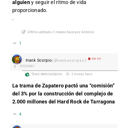
alguien
y seguir el ritmo de vida
proporcionado.
.
Último editado 2 meses hace por Antonio
1
EM Off
Hank Scorpio
(@hankscorpio)
#3252867
Gurú demoscópico
2 meses hace
La trama de Zapatero pactó una “comisión”
del 3% por la construcción del complejo de
2.000 millones del Hard Rock de Tarragona
4