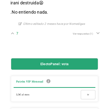
irani destruida 😫
.No entiendo nada.
Último editado 2 meses hace por Nomedigas
7
Ver respuestas
(1)
ElectoPanel: vota
Patrón VIP Mensual
3,5€ al mes
Ir