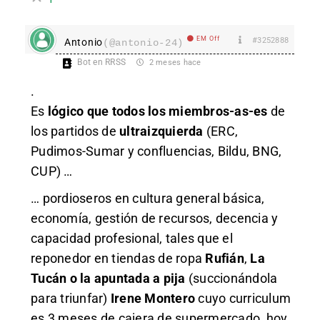
EM Off
#3252888
Antonio
(@antonio-24)
Bot en RRSS
2 meses hace
.
Es
lógico que todos los miembros-as-es
de
los partidos de
ultraizquierda
(ERC,
Pudimos-Sumar y confluencias, Bildu, BNG,
CUP) …
… pordioseros en cultura general básica,
economía, gestión de recursos, decencia y
capacidad profesional, tales que el
reponedor en tiendas de ropa
Rufián
,
La
Tucán o la apuntada a pija
(succionándola
para triunfar)
Irene Montero
cuyo curriculum
es 3 meses de cajera de supermercado
,
hoy