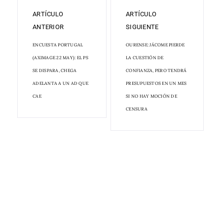
ARTÍCULO
ARTÍCULO
ANTERIOR
SIGUIENTE
ENCUESTA PORTUGAL
OURENSE: JÁCOME PIERDE
(AXIMAGE 22 MAY): EL PS
LA CUESTIÓN DE
SE DISPARA, CHEGA
CONFIANZA, PERO TENDRÁ
ADELANTA A UN AD QUE
PRESUPUESTOS EN UN MES
CAE
SI NO HAY MOCIÓN DE
CENSURA