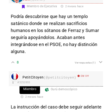
Miembro de Ejecutiva
2 meses hace
Podría descubrirse que hay un templo
satánico donde se realizan sacrificios
humanos en los sótanos de Ferraz y Sumar
seguiría apoyándolos. Acaban antes
integrándose en el PSOE, no hay distinción
alguna.
8
Ver respuestas
(1)
EM Off
PetitCitoyen
(@petitcitoyen)
#3252855
Miembro
Gurú demoscópico
2 meses hace
La instrucción del caso debe seguir adelante