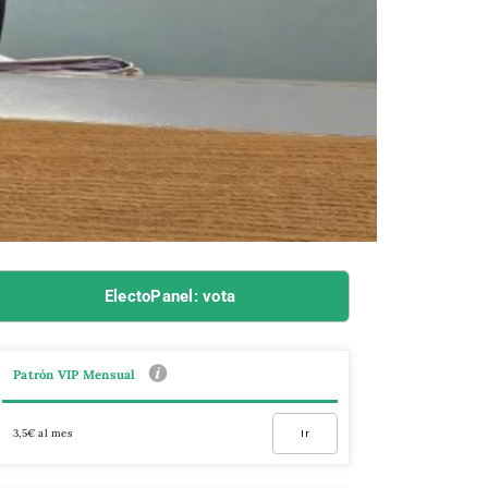
ElectoPanel: vota
Patrón VIP Mensual
3,5€ al mes
Ir