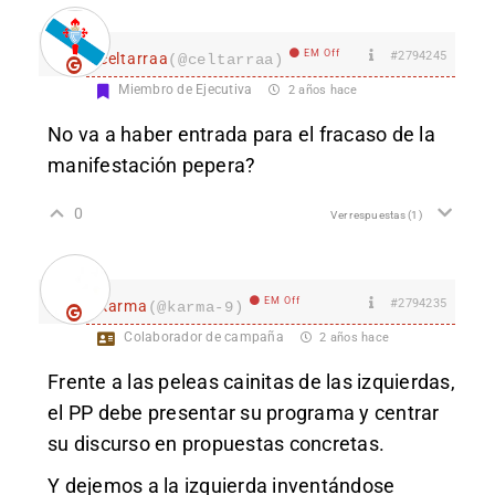
EM Off
#2794245
celtarraa
(@celtarraa)
Miembro de Ejecutiva
2 años hace
No va a haber entrada para el fracaso de la
manifestación pepera?
0
Ver respuestas
(1)
EM Off
#2794235
karma
(@karma-9)
Colaborador de campaña
2 años hace
Frente a las peleas cainitas de las izquierdas,
el PP debe presentar su programa y centrar
su discurso en propuestas concretas.
Y dejemos a la izquierda inventándose