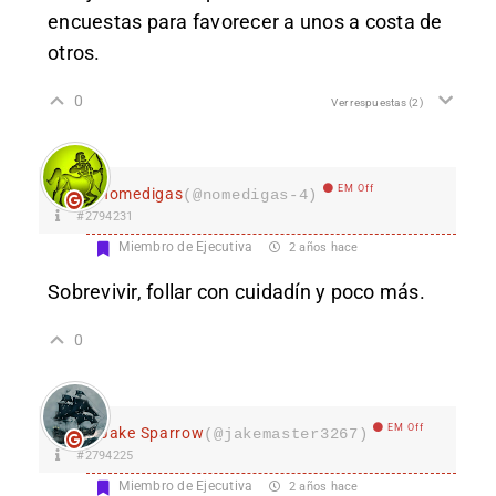
encuestas para favorecer a unos a costa de
otros.
0
Ver respuestas
(2)
EM Off
nomedigas
(@nomedigas-4)
#2794231
Miembro de Ejecutiva
2 años hace
Sobrevivir, follar con cuidadín y poco más.
0
EM Off
Jake Sparrow
(@jakemaster3267)
#2794225
Miembro de Ejecutiva
2 años hace