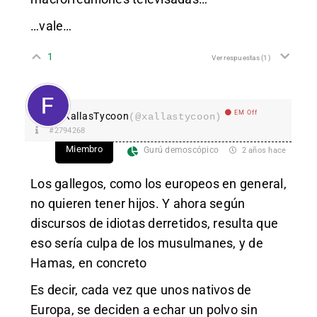
…vale…
1
Ver respuestas
(1)
EM Off
XallasTycoon
(@xallastycoon)
#2794268
Miembro
Gurú demoscópico
2 años hace
Los gallegos, como los europeos en general,
no quieren tener hijos. Y ahora según
discursos de idiotas derretidos, resulta que
eso sería culpa de los musulmanes, y de
Hamas, en concreto
Es decir, cada vez que unos nativos de
Europa, se deciden a echar un polvo sin