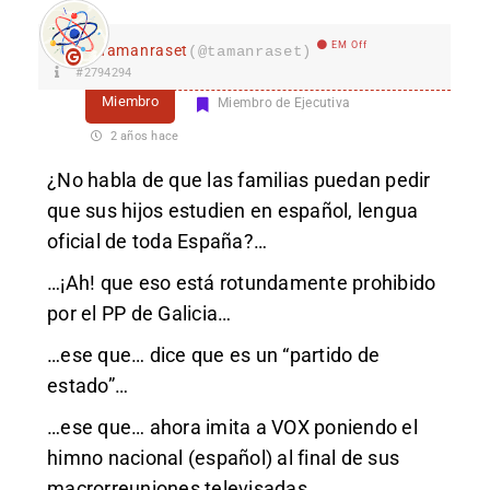
EM Off
Tamanraset
(@tamanraset)
#2794294
Miembro
Miembro de Ejecutiva
2 años hace
¿No habla de que las familias puedan pedir
que sus hijos estudien en español, lengua
oficial de toda España?…
…¡Ah! que eso está rotundamente prohibido
por el PP de Galicia…
…ese que… dice que es un “partido de
estado”…
…ese que… ahora imita a VOX poniendo el
himno nacional (español) al final de sus
macrorreuniones televisadas…