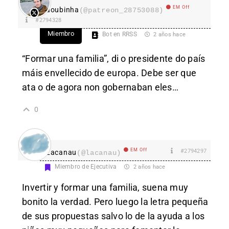
EM Off
aoubinha
(@patreon_28753088)
#2794328
Miembro
Bot en RRSS
2 años hace
“Formar una familia”, di o presidente do país
máis envellecido de europa. Debe ser que
ata o de agora non gobernaban eles…
0
EM Off
#2794297
Lacanau
(@lacanau)
Miembro de Ejecutiva
2 años hace
Invertir y formar una familia, suena muy
bonito la verdad. Pero luego la letra pequeña
de sus propuestas salvo lo de la ayuda a los