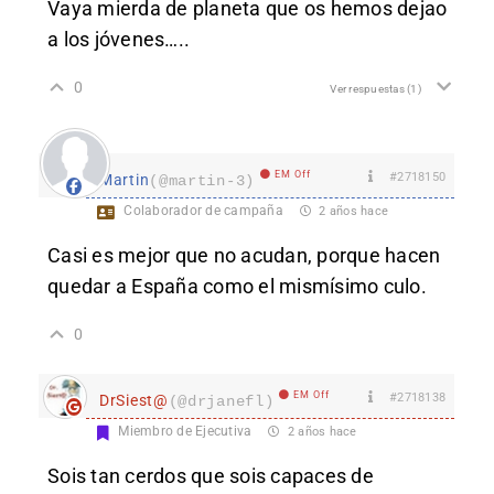
Vaya mierda de planeta que os hemos dejao
a los jóvenes…..
0
Ver respuestas
(1)
EM Off
#2718150
Martin
(@martin-3)
Colaborador de campaña
2 años hace
Casi es mejor que no acudan, porque hacen
quedar a España como el mismísimo culo.
0
EM Off
#2718138
DrSiest@
(@drjanefl)
Miembro de Ejecutiva
2 años hace
Sois tan cerdos que sois capaces de