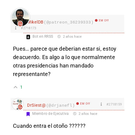
EM Off
MikelDB
(@patreon_36239333)
#2718173
Bot en RRSS
2 años hace
Pues… parece que deberian estar si, estoy
deacuerdo. Es algo a lo que normalmente
otras presidencias han mandado
representante?
1
EM Off
#2718159
DrSiest@
(@drjanefl)
Miembro de Ejecutiva
2 años hace
Cuando entra el otoño ??????