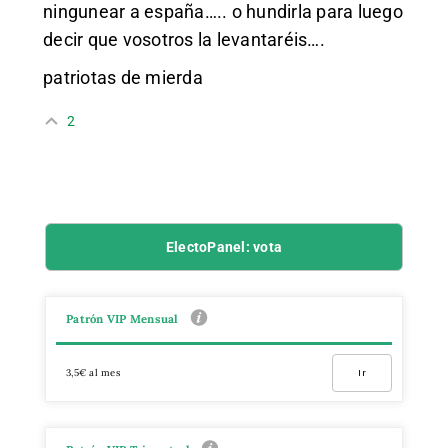
ningunear a españa….. o hundirla para luego
decir que vosotros la levantaréis….
patriotas de mierda
2
ElectoPanel: vota
Patrón VIP Mensual
3,5€ al mes
Ir