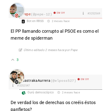
EM Off
#3252569
Pepe
(@pepe-12)
Bot en RRSS
2 meses hace
El PP llamando corrupto al PSOE es como el
meme de spiderman
Último editado 2 meses hace por Pepe
3
EM Off
SastrakaAurrera
(@elposs527)
#3252547
Gurú demoscópico
2 meses hace
De verdad los de derechas os creéis éstos
panfletos?