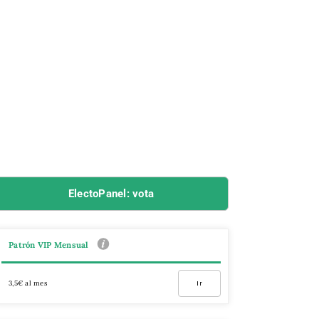
ElectoPanel: vota
Patrón VIP Mensual
3,5€ al mes
Ir