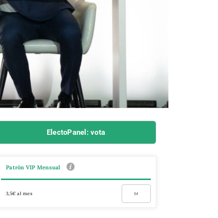
ElectoPanel: vota
Patrón VIP Mensual
3,5€ al mes
Ir