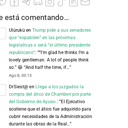
e está comentando…
Ulúrukú
en
Trump pide a sus senadores
que “espabilen” en las próximas
legislativas o será “el último presidente
republicano”
: “
“I’m glad he thinks I’m a
lovely gentleman. A lot of people think
so.” 😆 “And half the time, if…
”
Ago 8, 00:13
DrSiest@
en
Llega a los juzgados la
compra del ático de Chamberí por parte
del Gobierno de Ayuso.
: “
El Ejecutivo
sostiene que el ático fue adquirido para
cubrir necesidades de la Administración
durante las obras de la Real…
”