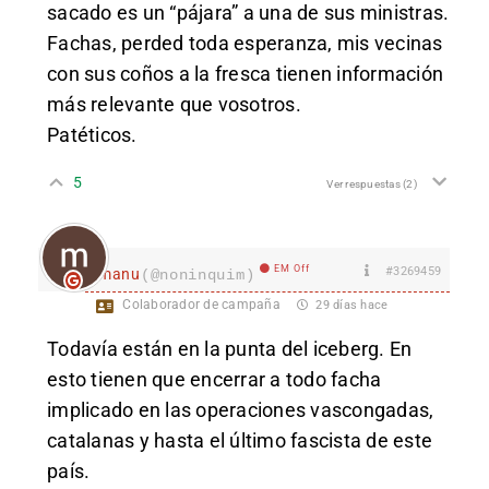
sacado es un “pájara” a una de sus ministras.
Fachas, perded toda esperanza, mis vecinas
con sus coños a la fresca tienen información
más relevante que vosotros.
Patéticos.
5
Ver respuestas
(2)
EM Off
#3269459
manu
(@noninquim)
Colaborador de campaña
29 días hace
Todavía están en la punta del iceberg. En
esto tienen que encerrar a todo facha
implicado en las operaciones vascongadas,
catalanas y hasta el último fascista de este
país.