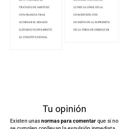
TRATADO DE AMISTAD
LUNES LA LÍNEA DE LA
CON FRANCIA TRAS
CONCEPCIÓN CON
ACORDAR EL SENADO
OCASIÓN DE LA SUPRESIÓN
LLEVARLO NUEVAMENTE
DE LA VERJA DE GIBRALTAR
AL CONSTITUCIONAL
Tu opinión
Existen unas
normas
para comentar
que si no
se cumplen conllevan la expulsión inmediata