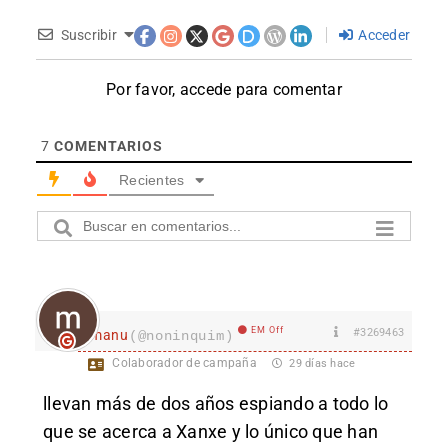
Suscribir
Acceder
Por favor, accede para comentar
7
COMENTARIOS
Recientes
EM Off
#3269463
manu
(@noninquim)
Colaborador de campaña
29 días hace
llevan más de dos años espiando a todo lo
que se acerca a Xanxe y lo único que han