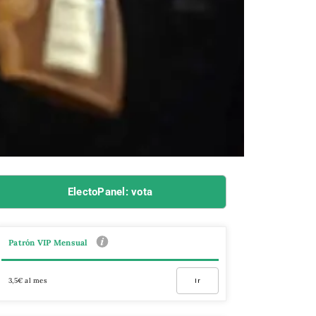
ElectoPanel: vota
Patrón VIP Mensual
3,5€ al mes
Ir