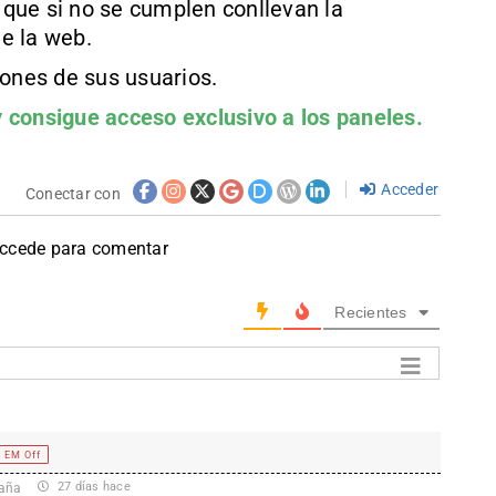
que si no se cumplen conllevan la
e la web.
iones de sus usuarios.
 consigue acceso exclusivo a los paneles.
Acceder
Conectar con
accede para comentar
Recientes
EM Off
27 días hace
aña