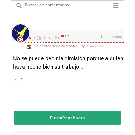
EM Off
#2935555
Dale
(@dale-2)
Colaborador de campaña
1 año hace
No se puede pedir la dimisión porque alguien
haya hecho bien su trabajo…
2
ElectoPanel: vota