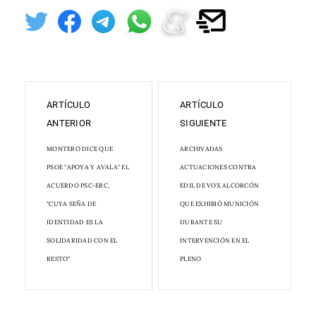
ARTÍCULO
ARTÍCULO
ANTERIOR
SIGUIENTE
MONTERO DICE QUE
ARCHIVADAS
PSOE "APOYA Y AVALA" EL
ACTUACIONES CONTRA
ACUERDO PSC-ERC,
EDIL DE VOX ALCORCÓN
"CUYA SEÑA DE
QUE EXHIBIÓ MUNICIÓN
IDENTIDAD ES LA
DURANTE SU
SOLIDARIDAD CON EL
INTERVENCIÓN EN EL
RESTO"
PLENO