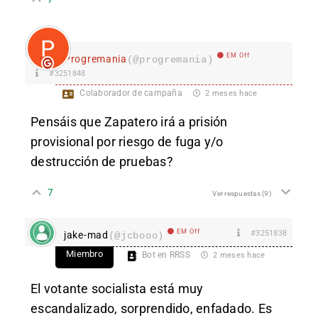
EM Off
Progremania
(@progremania)
#3251848
Colaborador de campaña
2 meses hace
Pensáis que Zapatero irá a prisión
provisional por riesgo de fuga y/o
destrucción de pruebas?
7
Ver respuestas
(9)
EM Off
#3251838
jake-mad
(@jcbooo)
Miembro
Bot en RRSS
2 meses hace
El votante socialista está muy
escandalizado, sorprendido, enfadado. Es