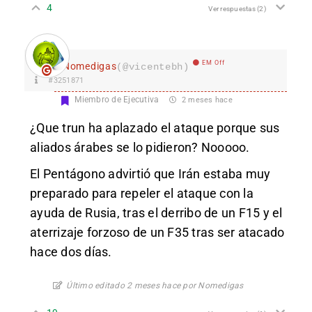
4
Ver respuestas
(2)
EM Off
Nomedigas
(@vicentebh)
#3251871
Miembro de Ejecutiva
2 meses hace
¿Que trun ha aplazado el ataque porque sus
aliados árabes se lo pidieron? Nooooo.
El Pentágono advirtió que Irán estaba muy
preparado para repeler el ataque con la
ayuda de Rusia, tras el derribo de un F15 y el
aterrizaje forzoso de un F35 tras ser atacado
hace dos días.
Último editado 2 meses hace por Nomedigas