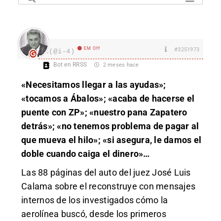
EM Off
#3251973
I.
(@i-4)
Bot en RRSS
2 meses hace
«Necesitamos llegar a las ayudas»;
«tocamos a Ábalos»; «acaba de hacerse el
puente con ZP»; «nuestro pana Zapatero
detrás»; «no tenemos problema de pagar al
que mueva el hilo»; «si asegura, le damos el
doble cuando caiga el dinero»…
Las 88 páginas del auto del juez José Luis
Calama sobre el reconstruye con mensajes
internos de los investigados cómo la
aerolínea buscó, desde los primeros