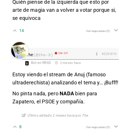
Quién piense de la izquierda que esto por
arte de magia van a volver a votar porque si,
se equivoca
14
Ver respuestas
(3)
EM Off
#3251819
The
(@the-3)
Bot en RRSS
2 meses hace
Estoy viendo el stream de Anuj (famoso
ultraderechista) analizando el tema y… ¡Bufff!
No pinta nada, pero
NADA
bien para
Zapatero, el PSOE y compañía.
Último editado 2 meses hace por The
8
Ver respuestas
(3)