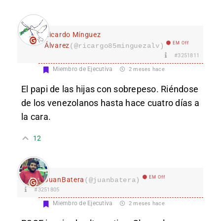
Ricardo Mínguez
EM Off
Álvarez
(@ricargo85minguezalv)
#3251811
Miembro de Ejecutiva
2 meses hace
El papi de las hijas con sobrepeso. Riéndose
de los venezolanos hasta hace cuatro días a
la cara.
12
EM Off
JuanBatera
(@juanbatera)
#3251805
Miembro de Ejecutiva
2 meses hace