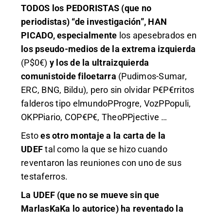
TODOS los PEDORISTAS (que no
periodistas) “de investigación”, HAN
PICADO, especialmente
los apesebrados en
los pseudo-medios de la extrema izquierda
(P$0€)
y los de la ultraizquierda
comunistoide filoetarra
(Pudimos-Sumar,
ERC, BNG, Bildu), pero sin olvidar P€P€rritos
falderos tipo elmundoPProgre, VozPPopuli,
OKPPiario, COP€P€, TheoPPjective …
Esto
es otro montaje a la carta de la
UDEF
tal como la que se hizo cuando
reventaron las reuniones con uno de sus
testaferros.
La UDEF (que no se mueve sin que
MarlasKaKa lo autorice) ha reventado la