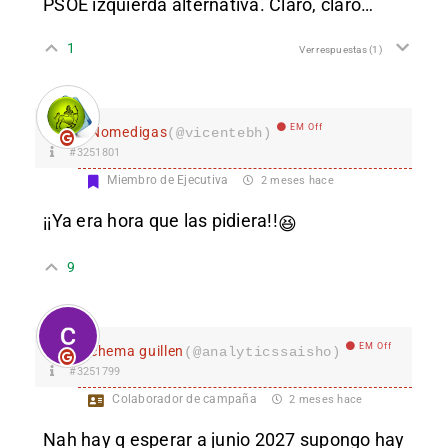
PSOE izquierda alternativa. Claro, claro…
1
Ver respuestas
(1)
EM Off
Nomedigas
(@vicentebh)
#3251801
Miembro de Ejecutiva
2 meses hace
¡¡Ya era hora que las pidiera!!
😆
9
EM Off
chema guillen
(@analyticssaisho)
#3251799
Colaborador de campaña
2 meses hace
Nah hay q esperar a junio 2027 supongo hay