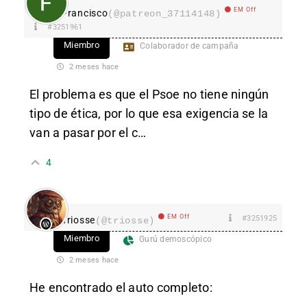
EM Off
Francisco
(@patreon_37114148)
#3251961
Miembro
Colaborador de campaña
2 meses hace
El problema es que el Psoe no tiene ningún
tipo de ética, por lo que esa exigencia se la
van a pasar por el c…
4
EM Off
#3251925
Triosse
(@triosse)
Miembro
Gurú demoscópico
2 meses hace
He encontrado el auto completo: