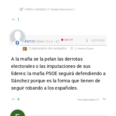
Último editado 2 meses hace por I.
1
EM Off
#3251965
Martin
(@martin-3)
Colaborador de campaña
2 meses hace
A la mafia se la pelan las derrotas
electorales o las imputaciones de sus
líderes: la mafia PSOE seguirá defendiendo a
Sánchez porque es la forma que tienen de
seguir robando a los españoles.
4
Ver respuestas
(1)