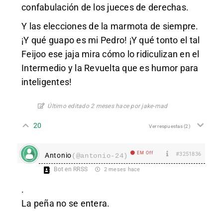
confabulación de los jueces de derechas.
Y las elecciones de la marmota de siempre.
¡Y qué guapo es mi Pedro! ¡Y qué tonto el tal
Feijoo ese jaja mira cómo lo ridiculizan en el
Intermedio y la Revuelta que es humor para
inteligentes!
Último editado 2 meses hace por jake-mad
20
Ver respuestas
(2)
EM Off
#3251836
Antonio
(@antonio-24)
Bot en RRSS
2 meses hace
.
La peña no se entera.