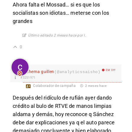
Ahora falta el Mossad… si es que los
socialistas son idiotas… meterse con los
grandes
Último editado 2 meses hace por I.
0
EM Off
chema guillen
(@analyticssaisho)
#3251971
Colaborador de campaña
2 meses hace
Después del ridículo de rufián ayer dando
crédito al bulo de RTVE de manos limpias
aldama y demás, hoy reconoce q Sánchez
debe dar explicaciones ya q el auto parece
demasiado concluyente y bien elaborado.