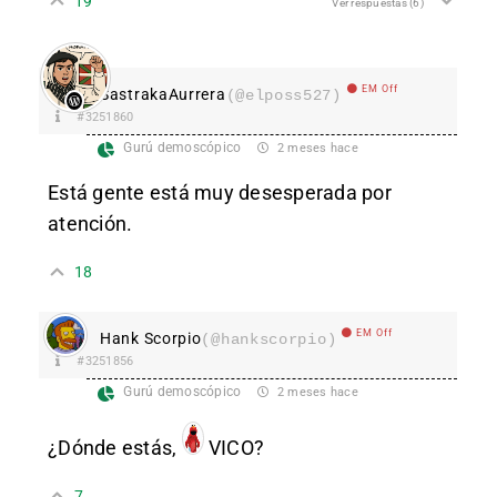
19
Ver respuestas
(6)
EM Off
SastrakaAurrera
(@elposs527)
#3251860
Gurú demoscópico
2 meses hace
Está gente está muy desesperada por
atención.
18
EM Off
Hank Scorpio
(@hankscorpio)
#3251856
Gurú demoscópico
2 meses hace
¿Dónde estás,
VICO
?
7