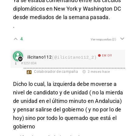
Ya se estaba comentando entre los círculos
diplomáticos en New York y Washington DC
desde mediados de la semana pasada.
.
4
Ver respuestas
(2)
EM Off
ilicitano112
(@ilicitano112_2)
#3251834
Colaborador de campaña
2 meses hace
Dicho lo cual, la izquierda debe moverse a
nivel de candidato y de unidad ( no la mierda
de unidad en el último minuto en Andalucia)
y pensar salirse del gobierno ( y no por lo de
hoy) sino por todo lo quemado que está el
gobierno