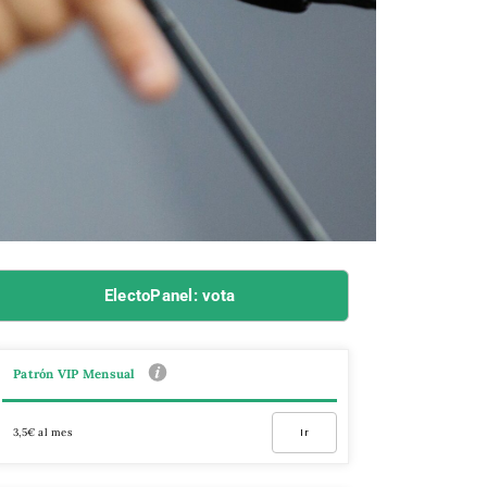
ElectoPanel: vota
Patrón VIP Mensual
3,5€ al mes
Ir