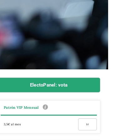
ElectoPanel: vota
Patrón VIP Mensual
3,5€ al mes
Ir