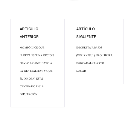
ARTÍCULO
ARTÍCULO
ANTERIOR
SIGUIENTE
MOMPÓ DICE QUE
ENCUESTA P. BAJOS
LLORCA ES "UNA OPCIÓN
(VERIAN 1JUL): PRO LIDERA,
OBVIA" A CANDIDATO A
D66 CAE AL CUARTO
LA GENERALITAT Y QUE
LUGAR
ÉL "AHORA" ESTÁ
CENTRADO EN LA
DIPUTACIÓN