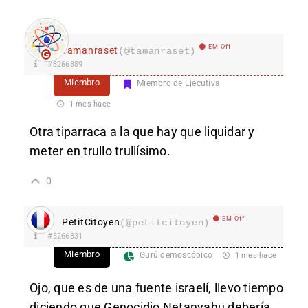
EM Off
Tamanraset
(@tamanraset)
#3266889
Miembro
Miembro de Ejecutiva
1 mes hace
Otra tiparraca a la que hay que liquidar y
meter en trullo trullísimo.
0
EM Off
PetitCitoyen
(@petitcitoyen)
#3266831
Miembro
Gurú demoscópico
1 mes hace
Ojo, que es de una fuente israelí, llevo tiempo
diciendo que Genocidio Netanyahu debería