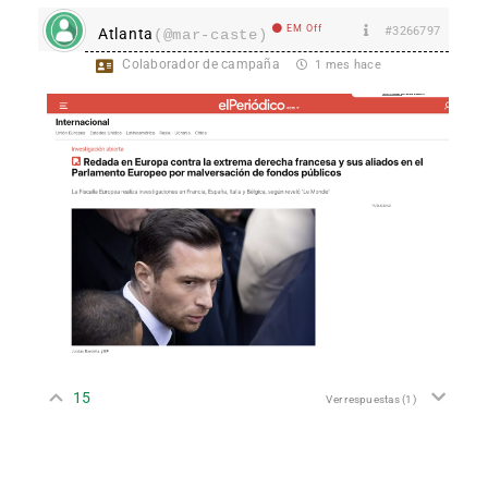
EM Off
#3266797
Atlanta
(@mar-caste)
Colaborador de campaña
1 mes hace
15
Ver respuestas
(1)