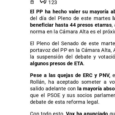
123
El PP ha hecho valer su mayoría a
del día del Pleno de este martes
l
beneficiar hasta 44 presos etarras
,
norma en la Cámara Alta es el próxi
El Pleno del Senado de este marte
portavoz del PP en la Cámara Alta, 
la suspensión del debate y votac
algunos presos de ETA
.
Pese a las quejas de ERC y PNV,
e
Rollán, ha aceptado someter a vot
salido adelante con
la mayoría abso
que el PSOE y sus socios parlamen
debate de esta reforma legal.
Con todo esto,
Vox ha anunciado
qu