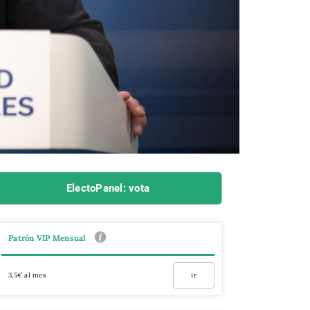
ElectoPanel: vota
Patrón VIP Mensual
3,5€ al mes
Ir