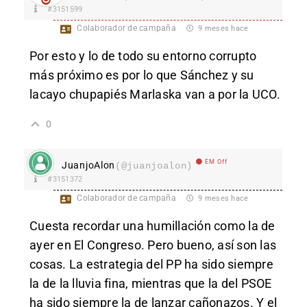
#3151599
Colaborador de campaña
9 meses hace
Por es
to y lo de todo su entorno corrupto
más próximo es por lo que Sánchez y su
lacayo chupapiés Marlaska van a por la UCO.
0
EM Off
JuanjoAlon
(@juanjoalon)
#3151372
Colaborador de campaña
9 meses hace
Cuesta recordar una humillación como la de
ayer en El Congreso. Pero bueno, así son las
cosas. La estrategia del PP ha sido siempre
la de la lluvia fina, mientras que la del PSOE
ha sido siempre la de lanzar cañonazos. Y el