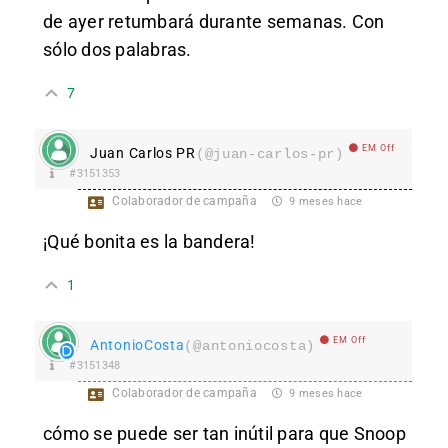
de ayer retumbará durante semanas. Con
sólo dos palabras.
7
EM Off
Juan Carlos PR
(@juan-carlos-pr)
#3151353
Colaborador de campaña
9 meses hace
¡Qué bonita es la bandera!
1
EM Off
AntonioCosta
(@antoniocosta)
#3151348
Colaborador de campaña
9 meses hace
cómo se puede ser tan inútil para que Snoop