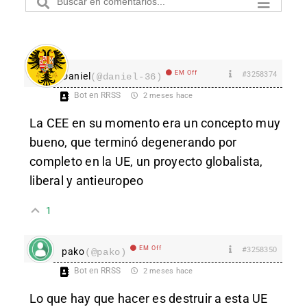
EM Off
#3258374
Daniel
(@daniel-36)
Bot en RRSS
2 meses hace
La CEE en su momento era un concepto muy
bueno, que terminó degenerando por
completo en la UE, un proyecto globalista,
liberal y antieuropeo
1
EM Off
#3258350
pako
(@pako)
Bot en RRSS
2 meses hace
Lo que hay que hacer es destruir a esta UE