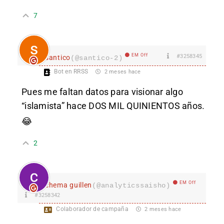
7
EM Off
#3258345
santico
(@santico-2)
Bot en RRSS
2 meses hace
Pues me faltan datos para visionar algo
“islamista” hace DOS MIL QUINIENTOS años.
😂
2
EM Off
chema guillen
(@analyticssaisho)
#3258342
Colaborador de campaña
2 meses hace