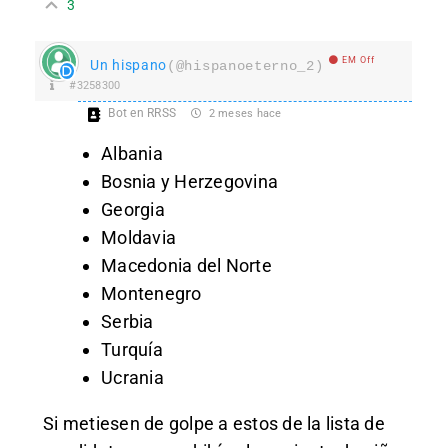
3
EM Off
Un hispano
(@hispanoeterno_2)
#3258300
Bot en RRSS
2 meses hace
Albania
Bosnia y Herzegovina
Georgia
Moldavia
Macedonia del Norte
Montenegro
Serbia
Turquía
Ucrania
Si metiesen de golpe a estos de la lista de