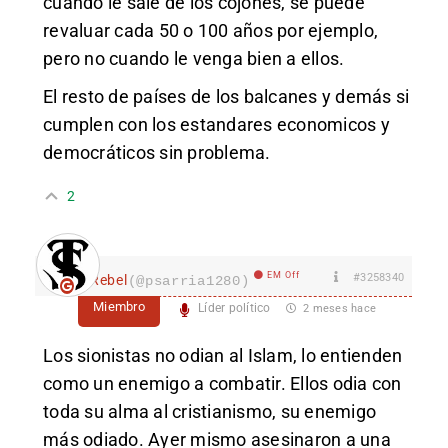
cuando le sale de los cojones, se puede
revaluar cada 50 o 100 años por ejemplo,
pero no cuando le venga bien a ellos.
El resto de países de los balcanes y demás si
cumplen con los estandares economicos y
democráticos sin problema.
2
EM Off
#3258340
Rebel
(@psarria1280)
Miembro
Líder político
2 meses hace
Los sionistas no odian al Islam, lo entienden
como un enemigo a combatir. Ellos odia con
toda su alma al cristianismo, su enemigo
más odiado. Ayer mismo asesinaron a una