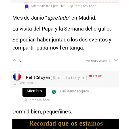
Miembro de Ejecutiva
2 meses hace
Mes de Junio “
apretado
” en Madrid:
La visita del Papa y la Semana del orgullo.
Se podían haber juntado los dos eventos y
compartir papamovil en tanga.
6
Ver respuestas
(1)
EM Off
PetitCitoyen
(@petitcitoyen)
#3258297
Miembro
Gurú demoscópico
2 meses hace
Dormid bien, pequeñines.