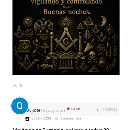
8
EM Off
#3258295
Quijote
(@quijote)
Bot en RRSS
2 meses hace