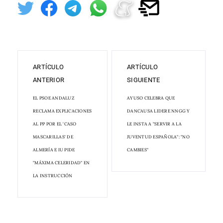
ARTÍCULO
ARTÍCULO
ANTERIOR
SIGUIENTE
EL PSOE ANDALUZ
AYUSO CELEBRA QUE
RECLAMA EXPLICACIONES
DANCAUSA LIDERE NNGG Y
AL PP POR EL 'CASO
LE INSTA A "SERVIR A LA
MASCARILLAS' DE
JUVENTUD ESPAÑOLA": "NO
ALMERÍA E IU PIDE
CAMBIES"
"MÁXIMA CELERIDAD" EN
LA INSTRUCCIÓN