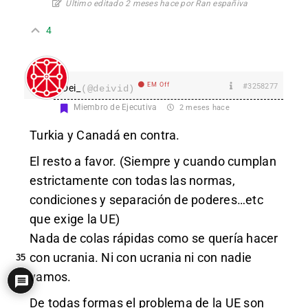
Último editado 2 meses hace por Ran españiva
4
EM Off
#3258277
Dei_
(@deivid)
Miembro de Ejecutiva
2 meses hace
Turkia y Canadá en contra.
El resto a favor. (Siempre y cuando cumplan
estrictamente con todas las normas,
condiciones y separación de poderes…etc
que exige la UE)
Nada de colas rápidas como se quería hacer
con ucrania. Ni con ucrania ni con nadie
35
vamos.
De todas formas el problema de la UE son