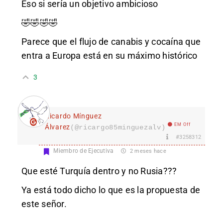
Eso si sería un objetivo ambicioso
🤣🤣🤣🤣
Parece que el flujo de canabis y cocaína que
entra a Europa está en su máximo histórico
3
Ricardo Mínguez
EM Off
Álvarez
(@ricargo85minguezalv)
#3258312
Miembro de Ejecutiva
2 meses hace
Que esté Turquía dentro y no Rusia???
Ya está todo dicho lo que es la propuesta de
este señor.