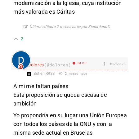
modernización a la Iglesia, cuya institución
más valorada es Cáritas
Último editado 2 meses hace por ZiudadanoX
2
EM Off
#3258325
Dolores
(@dolores)
Bot en RRSS
2 meses hace
A mi me faltan países
Esta proposición se queda escasa de
ambición
Yo propondría en su lugar una Unión Europea
con todos los países de la ONU y con la
misma sede actual en Bruselas