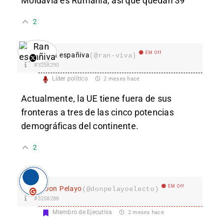
Moldavia es Rumanía, así que quedan 39
2
EM Off
Ran españiva
(@ran-viva)
#3258290
Líder político
2 meses hace
Actualmente, la UE tiene fuera de sus
fronteras a tres de las cinco potencias
demográficas del continente.
2
EM Off
Don Pelayo
(@donpelayoelecto)
#3258288
Miembro de Ejecutiva
2 meses hace