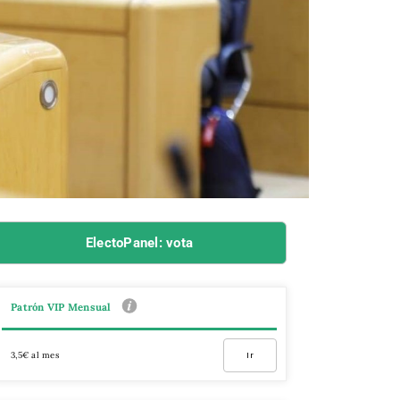
ElectoPanel: vota
Patrón VIP Mensual
3,5€ al mes
Ir