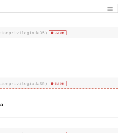
cionprivilegiada35)
EM Off
cionprivilegiada35)
EM Off
ca.