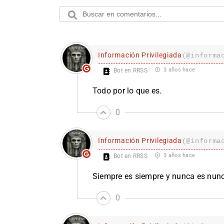
Información Privilegiada
(@informa
3 años hace
Bot en RRSS
Todo por lo que es.
0
Información Privilegiada
(@informa
3 años hace
Bot en RRSS
Siempre es siempre y nunca es nun
0