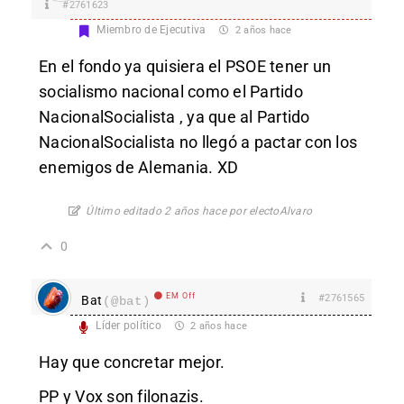
#2761623
Miembro de Ejecutiva
2 años hace
En el fondo ya quisiera el PSOE tener un
socialismo nacional como el Partido
NacionalSocialista , ya que al Partido
NacionalSocialista no llegó a pactar con los
enemigos de Alemania. XD
Último editado 2 años hace por electoAlvaro
0
EM Off
#2761565
Bat
(@bat)
Líder político
2 años hace
Hay que concretar mejor.
PP y Vox son filonazis.