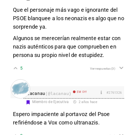
Que el personaje más vago e ignorante del
PSOE blanquee a los neonazis es algo que no
sorprende ya.
Algunos se merecerían realmente estar con
nazis auténticos para que comprueben en
persona su propio nivel de estupidez.
5
Ver respuestas
(3)
EM Off
#2761326
Lacanau
(@lacanau)
Miembro de Ejecutiva
2 años hace
Espero impaciente al portavoz del Psoe
refiriéndose a Vox como ultranazis.