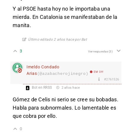
Y al PSOE hasta hoy no le importaba una
mierda. En Catalonia se manifestaban de la
manita.
Último editado 2 años hace por Bat
3
Ver respuestas
(3)
Imeldo Condado
EM Off
Arias
(@azabacherojinegro)
#2761526
Bot en RRSS
2 años hace
Gómez de Celis ni serio se cree su bobadas.
Habla para subnormales. Lo lamentable es
que cobra por ello.
0