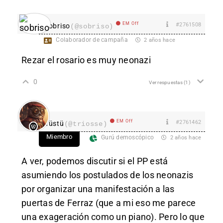
EM Off
#2761508
sobriso
(@sobriso)
Colaborador de campaña
2 años hace
Rezar el rosario es muy neonazi
0
Ver respuestas
(1)
EM Off
#2761462
Tüstü
(@triosse)
Miembro
Gurú demoscópico
2 años hace
A ver, podemos discutir si el PP está
asumiendo los postulados de los neonazis
por organizar una manifestación a las
puertas de Ferraz (que a mi eso me parece
una exageración como un piano). Pero lo que