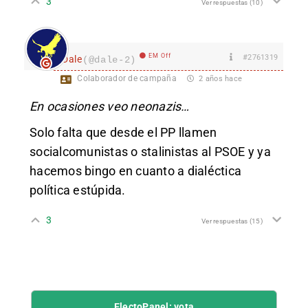
3
Ver respuestas
(10)
EM Off
#2761319
Dale
(@dale-2)
Colaborador de campaña
2 años hace
En ocasiones veo neonazis…
Solo falta que desde el PP llamen
socialcomunistas o stalinistas al PSOE y ya
hacemos bingo en cuanto a dialéctica
política estúpida.
3
Ver respuestas
(15)
ElectoPanel: vota