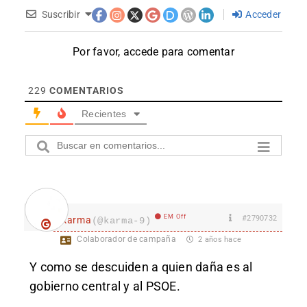
Suscribir
Acceder
Por favor, accede para comentar
229
COMENTARIOS
Recientes
EM Off
#2790732
karma
(@karma-9)
Colaborador de campaña
2 años hace
Y como se descuiden a quien daña es al
gobierno central y al PSOE.