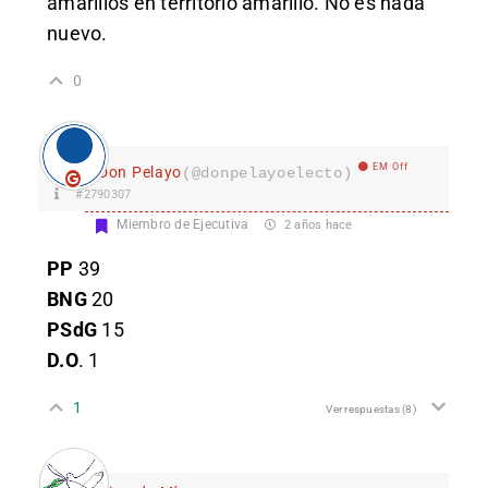
amarillos en territorio amarillo. No es nada
nuevo.
0
EM Off
Don Pelayo
(@donpelayoelecto)
#2790307
Miembro de Ejecutiva
2 años hace
PP
39
BNG
20
PSdG
15
D.O
. 1
1
Ver respuestas
(8)