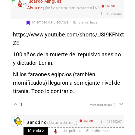
Ricardo Mínguez
EM Off
Álvarez
(@ricargo85minguezalv)
#2790304
Miembro de Ejecutiva
2 años hace
https://www.youtube.com/shorts/U3I9KFNxt
ZE
100 años de la muerte del repulsivo asesino
y dictador Lenin.
Ni los faraones egipcios (también
momificados) llegaron a semejante nivel de
tiranía. Todo lo contrario.
1
Ver respuestas
(1)
EM Off
#2790267
aanodino
(@aanodino_)
Miembro
Líder político
2 años hace