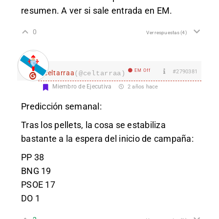
resumen. A ver si sale entrada en EM.
0
Ver respuestas
(4)
EM Off
#2790381
celtarraa
(@celtarraa)
Miembro de Ejecutiva
2 años hace
Predicción semanal:
Tras los pellets, la cosa se estabiliza
bastante a la espera del inicio de campaña:
PP 38
BNG 19
PSOE 17
DO 1