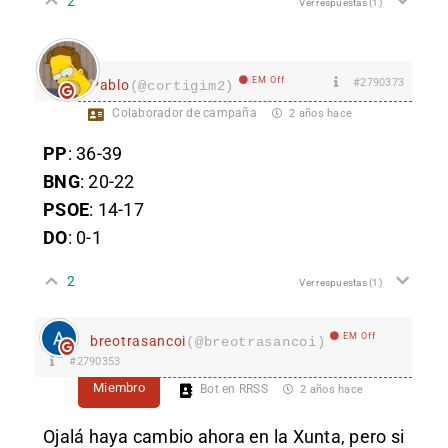
2
Ver respuestas
(1)
EM Off
#2790373
Pablo
(@cortigim2)
Colaborador de campaña
2 años hace
PP
: 36-39
BNG
: 20-22
PSOE
: 14-17
DO
: 0-1
2
Ver respuestas
(1)
EM Off
breotrasancoi
(@breotrasancoi)
#2790353
Miembro
Bot en RRSS
2 años hace
Ojalá haya cambio ahora en la Xunta, pero si