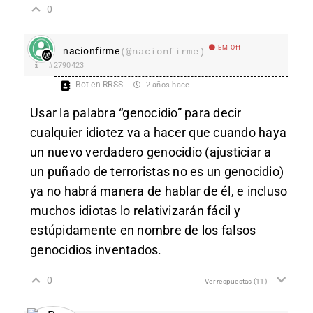
0
EM Off
nacionfirme
(@nacionfirme)
#2790423
Bot en RRSS
2 años hace
Usar la palabra “genocidio” para decir
cualquier idiotez va a hacer que cuando haya
un nuevo verdadero genocidio (ajusticiar a
un puñado de terroristas no es un genocidio)
ya no habrá manera de hablar de él, e incluso
muchos idiotas lo relativizarán fácil y
estúpidamente en nombre de los falsos
genocidios inventados.
0
Ver respuestas
(11)