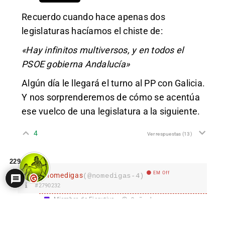
Recuerdo cuando hace apenas dos
legislaturas hacíamos el chiste de:
«Hay infinitos multiversos, y en todos el
PSOE gobierna Andalucía»
Algún día le llegará el turno al PP con Galicia.
Y nos sorprenderemos de cómo se acentúa
ese vuelco de una legislatura a la siguiente.
4
Ver respuestas
(13)
229
EM Off
nomedigas
(@nomedigas-4)
#2790232
Miembro de Ejecutiva
2 años hace
Pues si esto no llega, vamos a impedir que