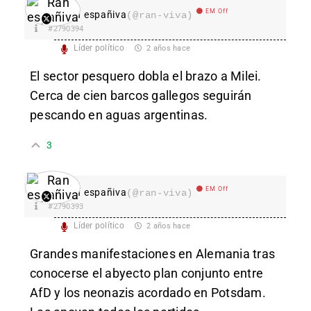
EM Off
Ran españiva
(@ran-viva)
#2790394
Líder político
2 años hace
El sector pesquero dobla el brazo a Milei.
Cerca de cien barcos gallegos seguirán
pescando en aguas argentinas.
3
EM Off
Ran españiva
(@ran-viva)
#2790393
Líder político
2 años hace
Grandes manifestaciones en Alemania tras
conocerse el abyecto plan conjunto entre
AfD y los neonazis acordado en Potsdam.