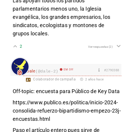
Las apoyan todos los partidos
parlamentarios menos uno, la Iglesia
evangélica, los grandes empresarios, los
sindicatos, ecologistas y montones de
grupos locales.
2
Ver respuestas
(2)
EM Off
#2790388
Dale
(@dale-2)
Colaborador de campaña
2 años hace
Off-topic: encuesta para Público de Key Data
https://www.publico.es/politica/inicio-2024-
consolida-refuerzo-bipartidismo-empezo-23j-
encuestas.html
Paso el artículo entero pues sirve de