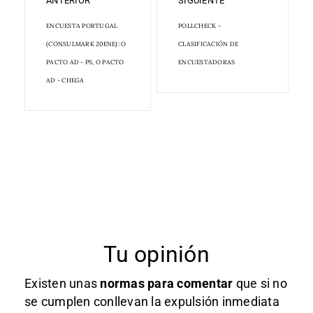
ANTERIOR
SIGUIENTE
ENCUESTA PORTUGAL
POLLCHECK -
(CONSULMARK 20ENE): O
CLASIFICACIÓN DE
PACTO AD - PS, O PACTO
ENCUESTADORAS
AD - CHEGA
Tu opinión
Existen unas
normas
para comentar
que si no
se cumplen conllevan la expulsión inmediata