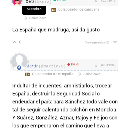
#2743919
Xerz
(@xerz)
Miembro
Colaborador de campaña
2 años hace
La España que madruga, así da gusto
0
Ver respuestas
(2)
EM Off
#2743909
Martin
(@martin-3)
Colaborador de campaña
2 años hace
Indultar delincuentes, amnistiarlos, trocear
España, destruir la Seguridad Social o
endeudar el país: para Sánchez todo vale con
tal de seguir calentando colchón en Moncloa.
Y Suárez, González, Aznar, Rajoy y Feijoo son
los que empedraron el camino que lleva a