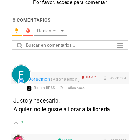
Por favor, accede para comentar
8
COMENTARIOS
Recientes
EM Off
#2743984
Doraemon
(@doraemon)
Bot en RRSS
2 años hace
Justo y necesario.
A quien no le guste a llorar a la llorería.
2
EM On