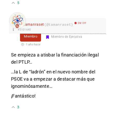
5
EM Off
Tamanraset
(@tamanraset)
#3101640
Miembro
Miembro de Ejecutiva
1 año hace
Se empieza a atisbar la financiación ilegal
del PTLP…
…la L de “ladrón” en el nuevo nombre del
PSOE va a empezar a destacar más que
ignominósamente…
¡Fantástico!
3