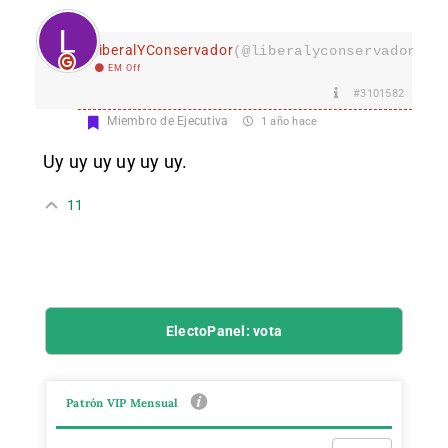
LiberalYConservador
(@liberalyconservador133
EM Off
#3101582
Miembro de Ejecutiva
1 año hace
Uy uy uy uy uy uy.
11
ElectoPanel: vota
Patrón VIP Mensual