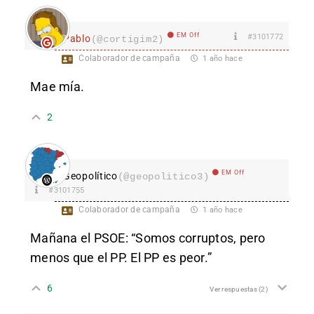
EM Off
#3101772
Pablo
(@cortigim2)
Colaborador de campaña
1 año hace
Mae mía.
2
EM Off
Geopolítico
(@geopolitico3)
#3101755
Colaborador de campaña
1 año hace
Mañana el PSOE: “Somos corruptos, pero
menos que el PP. El PP es peor.”
6
Ver respuestas
(2)