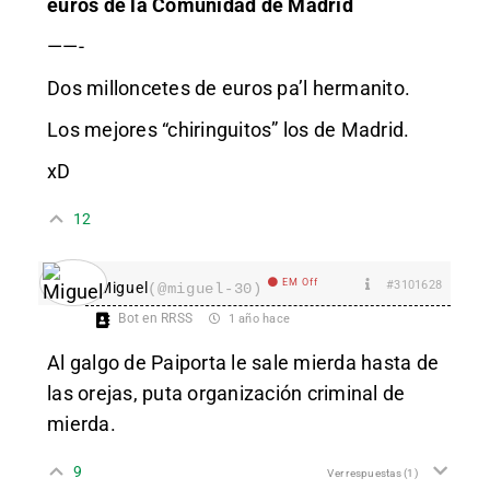
euros de la Comunidad de Madrid
——-
Dos milloncetes de euros pa’l hermanito.
Los mejores “chiringuitos” los de Madrid.
xD
12
EM Off
#3101628
Miguel
(@miguel-30)
Bot en RRSS
1 año hace
Al galgo de Paiporta le sale mierda hasta de
las orejas, puta organización criminal de
mierda.
9
Ver respuestas
(1)