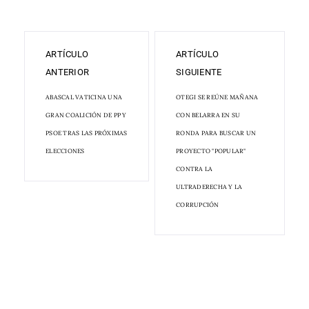
ARTÍCULO
ARTÍCULO
ANTERIOR
SIGUIENTE
ABASCAL VATICINA UNA
OTEGI SE REÚNE MAÑANA
GRAN COALICIÓN DE PP Y
CON BELARRA EN SU
PSOE TRAS LAS PRÓXIMAS
RONDA PARA BUSCAR UN
ELECCIONES
PROYECTO "POPULAR"
CONTRA LA
ULTRADERECHA Y LA
CORRUPCIÓN