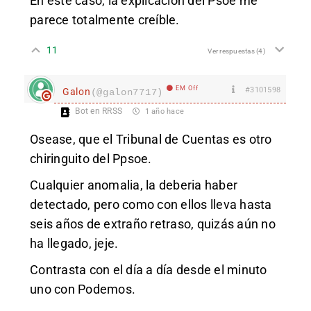
En este caso, la explicación del Psoe me
parece totalmente creíble.
11
Ver respuestas
(4)
EM Off
#3101598
Galon
(@galon7717)
Bot en RRSS
1 año hace
Osease, que el Tribunal de Cuentas es otro
chiringuito del Ppsoe.
Cualquier anomalia, la deberia haber
detectado, pero como con ellos lleva hasta
seis años de extraño retraso, quizás aún no
ha llegado, jeje.
Contrasta con el día a día desde el minuto
uno con Podemos.