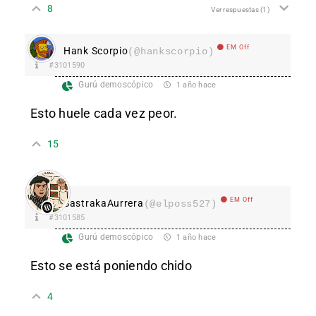
8
Ver respuestas
(1)
EM Off
Hank Scorpio
(@hankscorpio)
#3101590
Gurú demoscópico
1 año hace
Esto huele cada vez peor.
15
EM Off
SastrakaAurrera
(@elposs527)
#3101585
Gurú demoscópico
1 año hace
Esto se está poniendo chido
4