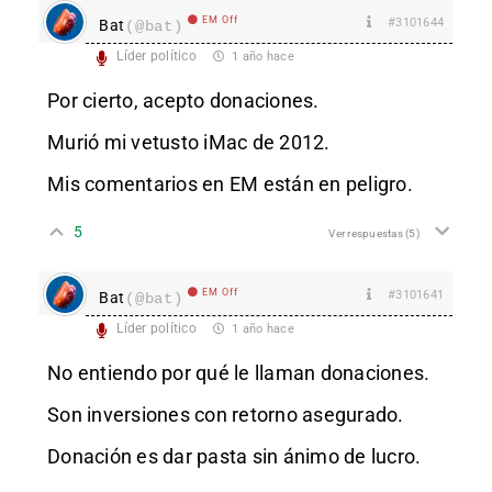
EM Off
#3101644
Bat
(@bat)
Líder político
1 año hace
Por cierto, acepto donaciones.
Murió mi vetusto iMac de 2012.
Mis comentarios en EM están en peligro.
5
Ver respuestas
(5)
EM Off
#3101641
Bat
(@bat)
Líder político
1 año hace
No entiendo por qué le llaman donaciones.
Son inversiones con retorno asegurado.
Donación es dar pasta sin ánimo de lucro.