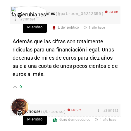
EM Off
fanderubianes
(@patreon_36222350)
#3101624
Miembro
Líder político
1 año hace
Además que las cifras son totalmente
ridículas para una financiación ilegal. Unas
decenas de miles de euros para diez años
sale a una cuota de unos pocos cientos d de
euros al més.
9
EM Off
#3101612
Triosse
(@triosse)
Miembro
Gurú demoscópico
1 año hace